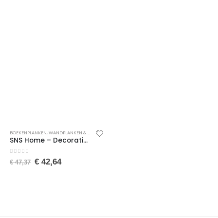
BOEKENPLANKEN
,
WANDPLANKEN & -REKKEN
,
WONEN
,
WOONACCESSOIRES
SNS Home – Decoratieve Boekenkast met 3 Planken – Metalen Boekenkast – 66 x 34 x 85 cm – Pijnboom
0
van de 5
€
42,64
€
47,37