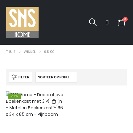
0
THUIS
WINKEL
9.5 KG
FILTER
-10%