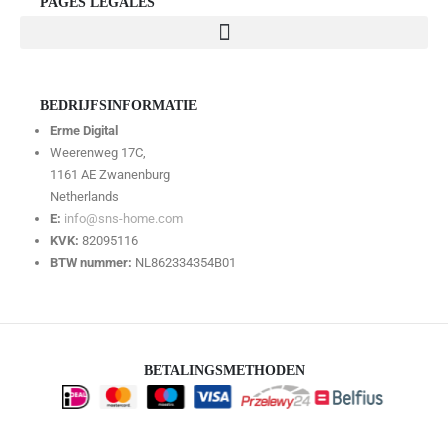
PAGES LÉGALES
BEDRIJFSINFORMATIE
Erme Digital
Weerenweg 17C,
1161 AE Zwanenburg
Netherlands
E:
info@sns-home.com
KVK:
82095116
BTW nummer:
NL862334354B01
BETALINGSMETHODEN