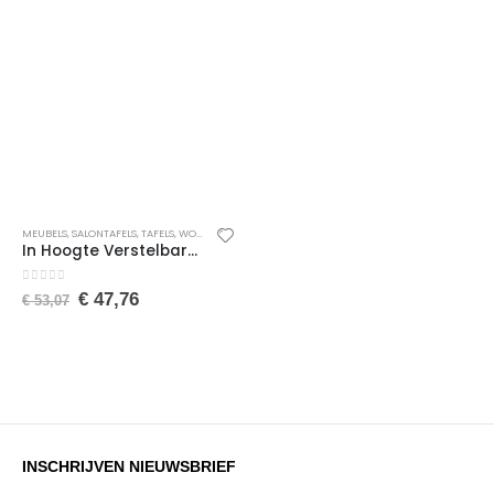
MEUBELS
,
SALONTAFELS
,
TAFELS
,
WONEN
In Hoogte Verstelbare Salontafel, Hoogte: 47-73 cm, Bijzettafel, Laptopstandaard, Studeerbureau, Computerbureau, 40x60x73 cm, Wit
0
van de 5
€
47,76
€
53,07
INSCHRIJVEN NIEUWSBRIEF