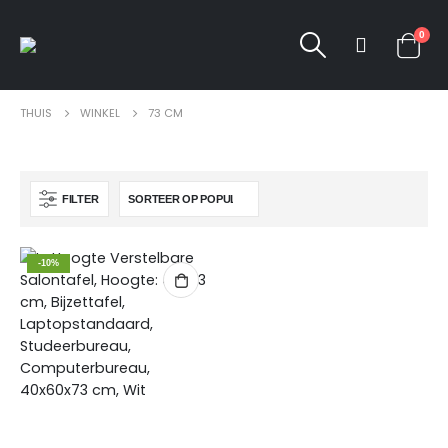
0
THUIS
WINKEL
73 CM
FILTER
-10%