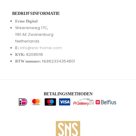
BEDRIJFSINFORMATIE
Erme Digital
Weerenweg 17C,
1161 AE Zwanenburg
Netherlands
info@sns-home.com
E:
82095116
KVK:
NL862334354B01
BTW nummer:
BETALINGSMETHODEN