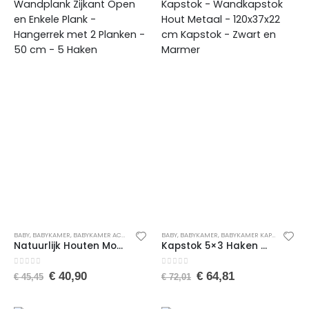
BABY
,
BABYKAMER
,
BABYKAMER ACCESSOIRES
,
BABYKAMER KAPSTOKKEN
BABY
,
BABYKAMER
,
BABYKAMER KAPSTOKKEN
,
BABYKAMERAANKLED
,
B
Natuurlijk Houten Montessori Hangerrek – Kinderbabykamerhanger – Wandplank Zijkant Open en Enkele Plank – Hangerrek met 2 Planken – 50 cm – 5 Haken
Kapstok 5×3 Haken Wandkapstok – Industrieel Hout – Wall Mounted – MDF Kapstok – Wandkapstok Hout Metaal – 120x37x22 cm Kapstok – Zwart en Marmer
0
van de 5
0
van de 5
€
40,90
€
64,81
€
45,45
€
72,01