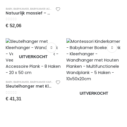
BABY
,
BABYKAMER
,
BABYKAMER ACCESSOIRES
,
BABYKAMER KAPSTOKKEN
,
BABYKAMERAANKLED
Natuurlijk massief – Houten Montessori Hangerrek – Wandhanger met Houten Planken – Kinderkamer Planken – 7 Haken – 70x10x14 cm
0
van de 5
€
52,06
UITVERKOCHT
BABY
,
BABYKAMER
,
BABYKAMER KAPSTOKKEN
,
BABYKAMERAANKLEDING
,
BABYKAMERACCESSOIR
Sleutelhanger met Kleerhanger – Wandplank – Veelzijdige Wandplank – Veelzijdige Hanger – Accessoire Plank – 8 Haken – 20 x 50 cm
UITVERKOCHT
0
van de 5
€
41,31