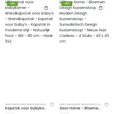
-10%
-10%
BABY
,
BABYKAMER
,
BABYKAMERAANKLEDING
,
BABYKAMERACCESSOIRES
BABY
,
BABYKAMER
,
BEDDENGOED
,
BEDLINNEN
,
K
Kapstok voor babykamer – Wandkapstok voor baby’s – Wandkapstok – Kapstok voor baby’s – Kapstok in moderne stijl – Natuurlijk hout – Wit – 80 cm – Haak 5×2
Saso Home – Bloemen Design Kussensloop – Modern Design Kussensloop – Surrealistisch Design Kussensloop – Nieuw Huis Cadeau – 4 Stuks – 43 x 43 cm