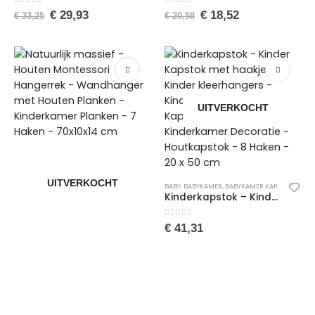
0
van de 5
0
van de 5
€
29,93
€
18,52
€
33,25
€
20,58
UITVERKOCHT
UITVERKOCHT
BABY
,
BABYKAMER
,
BABYKAMER KAPSTOKKEN
,
B
Kinderkapstok – Kinder Kapstok met haakjes – Kinder kleerhangers – Kinderkapstok hout – Kapstok met planken – Kinderkamer Decoratie – Houtkapstok – 8 Haken – 20 x 50 cm
0
van de 5
€
41,31