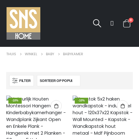
0
THUIS
WINKEL
BABY
BABYKAMER
FILTER
-10%
-10%