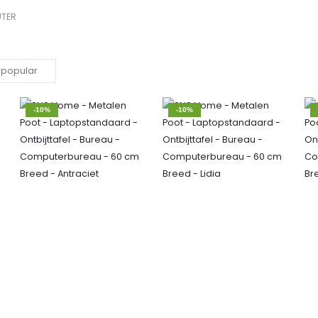
TER
-10%
-10%