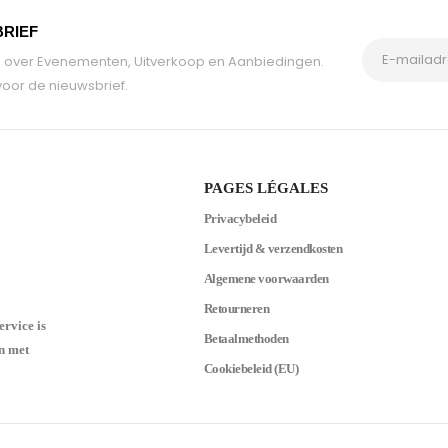
BRIEF
tie over Evenementen, Uitverkoop en Aanbiedingen.
oor de nieuwsbrief.
PAGES LÉGALES
Privacybeleid
Levertijd & verzendkosten
Algemene voorwaarden
Retourneren
ervice is
Betaalmethoden
n met
Cookiebeleid (EU)