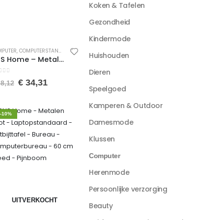
Koken & Tafelen
Gezondheid
Kindermode
OPSTANDAARDEN
MPUTER
,
COMPUTERSTANDAARDEN
,
PC-ACCESSOIRES
,
LAPTOPSTANDAARDEN
,
PC-ACCESSOIRES
Huishouden
SNS Home – Metalen Poot – Laptopstandaard – Ontbijttafel – Bureau – Computerbureau – 60 cm Breed – Bendir/Zwart
Dieren
an de 5
€
34,31
8,12
Speelgoed
Kamperen & Outdoor
-10%
Damesmode
Klussen
Computer
Herenmode
Persoonlijke verzorging
UITVERKOCHT
Beauty