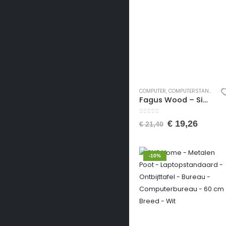
COMPUTER
,
COMPUTERSTANDAARDEN
Fagus Wood – Simple Laptop Standaard – Natuurlijk Laptop Standaard – Kantoor Laptop Organizer – Nieuw Werk Cadeau – Natural Kleur
0
van de 5
€
19,26
€
21,40
-10%