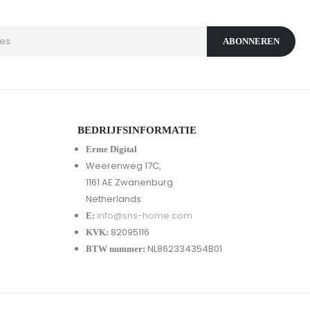
BEDRIJFSINFORMATIE
Erme Digital
Weerenweg 17C,
1161 AE Zwanenburg
Netherlands
info@sns-home.com
E:
82095116
KVK:
NL862334354B01
BTW nummer: