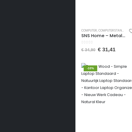
COMPUTER
,
COMPUTERSTANDAARDEN
SNS Home – Metalen Poot – Laptopstandaard – Ontbijttafel – Bureau – Computerbureau – 60 cm Breed -Okkernoot
0
van de 5
€
31,41
€
34,90
-10%