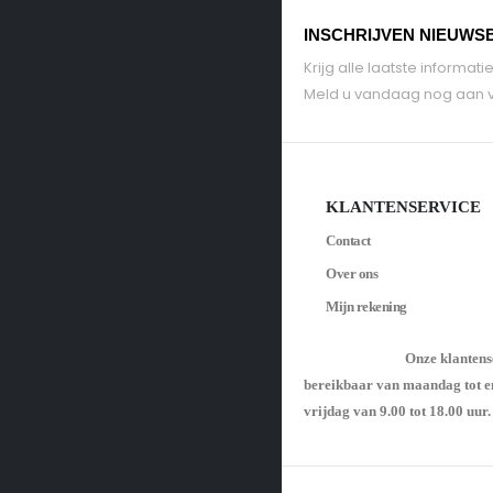
INSCHRIJVEN NIEUWS
Krijg alle laatste informa
Meld u vandaag nog aan v
KLANTENSERVICE
Contact
Over ons
Mijn rekening
Onze klantens
bereikbaar van maandag tot e
vrijdag van 9.00 tot 18.00 uur.