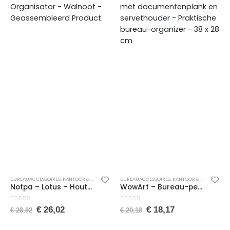
BUREAUACCESSOIRES
,
KANTOOR & SCHOOL
,
PENNENBAKJES
BUREAUACCESSOIRES
,
KANTOOR & SCHOOL
,
PE
Notpa – Lotus – Houten Lade Organisator – Hert Desktop Pennenhouder – Organisator – Walnoot – Geassembleerd Product
WowArt – Bureau-pennenhouder – Bureau-organizer – Pennenhouder met documentenplank en servethouder – Praktische bureau-organizer – 38 x 28 cm
0
van de 5
0
van de 5
€
26,02
€
18,17
€
28,92
€
20,18