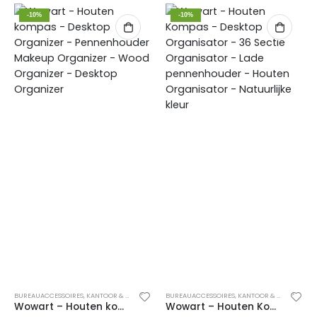
-10%
-10%
BUREAUACCESSOIRES
,
KANTOOR & SCHOOL
,
PENNENBAKJES
BUREAUACCESSOIRES
,
KANTOOR & SCHOOL
,
PE
Wowart – Houten kompas – Desktop Organizer – Pennenhouder Makeup Organizer – Wood Organizer – Desktop Organizer
Wowart – Houten Kompas – Desktop Organisator – 36 Sectie Organisator – Lade pennenhouder – Houten Organisator – Natuurlijke kleur