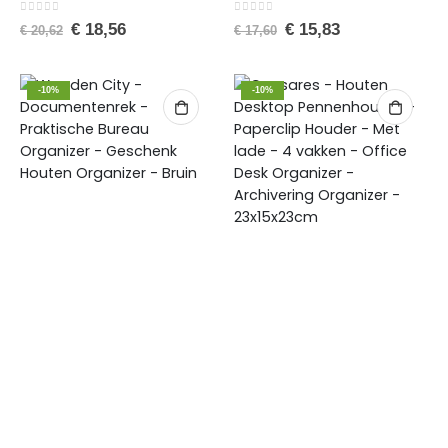
0
van de 5
0
van de 5
€
18,56
€
15,83
€
20,62
€
17,60
-10%
-10%