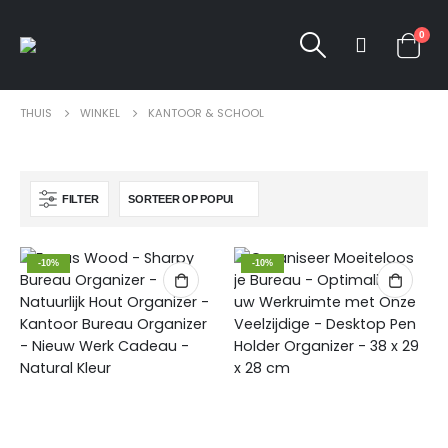
0
THUIS
WINKEL
KANTOOR & SCHOOL
FILTER
-10%
-10%