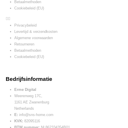
Betaalmethoden
Cookiebeleid (EU)
Privacybeleid
Levertijd & verzendkosten
Algemene voorwaarden
Retourneren
Betaalmethoden
Cookiebeleid (EU)
Bedrijfsinformatie
Erme Digital
Weerenweg 17C,
1161 AE Zwanenburg
Netherlands
E:
info@sns-home.com
KVK:
82095116
BTW nummer:
NL862334354B01