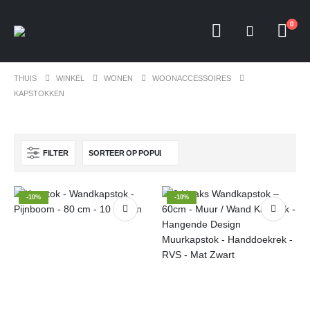
0
THUIS
WINKEL
WONEN
WOONACCESSOIRES
KAPSTOKKEN
FILTER
-10%
-10%