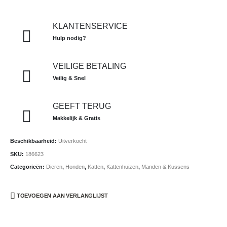
KLANTENSERVICE
Hulp nodig?
VEILIGE BETALING
Veilig & Snel
GEEFT TERUG
Makkelijk & Gratis
Beschikbaarheid:
Uitverkocht
SKU:
186623
Categorieën:
Dieren
,
Honden
,
Katten
,
Kattenhuizen
,
Manden & Kussens
TOEVOEGEN AAN VERLANGLIJST