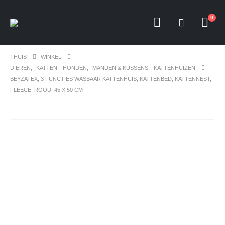
0
THUIS
WINKEL
DIEREN
,
KATTEN
,
HONDEN
,
MANDEN & KUSSENS
,
KATTENHUIZEN
BEYZATEX, 3 FUNCTIES WASBAAR KATTENHUIS, KATTENBED, KATTENNEST,
FLEECE, ROOD, 45 X 50 CM