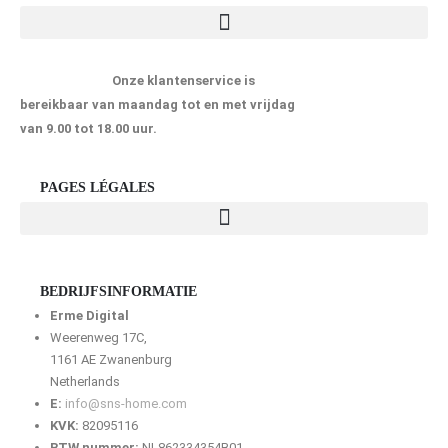
Onze klantenservice is
bereikbaar van maandag tot en met vrijdag
van 9.00 tot 18.00 uur.
PAGES LÉGALES
BEDRIJFSINFORMATIE
Erme Digital
Weerenweg 17C,
1161 AE Zwanenburg
Netherlands
E:
info@sns-home.com
KVK:
82095116
BTW nummer:
NL862334354B01