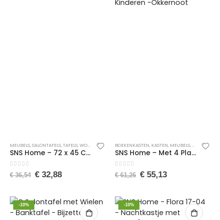
MEUBELS
,
SALONTAFELS
,
TAFELS
,
WONEN
BOEKENKASTEN
,
KASTEN
,
MEUBELS
,
WONEN
SNS Home – 72 x 45 Cm – Klaptafel – Wandtafel – Keukentafel – Balkontafel – Bureau – Atlas Pijnboom
SNS Home – Met 4 Planken – 120 x 74 Cm – Montessori Boekenkast – Educatieve Kinderboekenkast – Woor Kinderen -Okkernoot
0
van de 5
0
van de 5
€
32,88
€
55,13
€
36,54
€
61,26
-10%
-10%