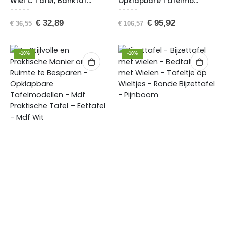
Wiel C Tafel, Banktafel, 17-03, Bijzettafel, Nesttafel, Servicetafel, Wit
Opklapbare Tafelmodellen – De Stijlvolle en Praktische Manier om Ruimte te Besparen – Praktische Tafel – Eettafel – MDF Antraciet
0
van de 5
0
van de 5
€
32,89
€
95,92
€
36,55
€
106,57
-10%
-10%