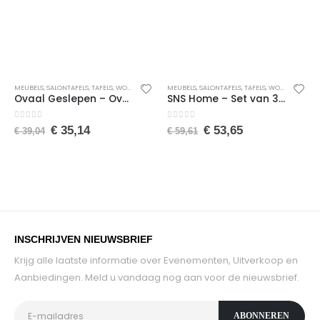
MEUBELS
,
SALONTAFELS
,
TAFELS
,
WONEN
MEUBELS
,
SALONTAFELS
,
TAFELS
,
WONEN
Ovaal Geslepen – Ovale Hoektafel – 72 x 45 Cm – Klaptafel – Wandtafel – Keukentafel – Balkontafel – Bureau – MDF Lidia/Bruin/Okkernoot
SNS Home – Set van 3 Coffee Tables Metal – Salontafel – Bijzettafel – Set van 3 Coffee Metalen Nesttafel – Pijnboom
0
van de 5
0
van de 5
€
35,14
€
53,65
€
39,04
€
59,61
INSCHRIJVEN NIEUWSBRIEF
Krijg alle laatste informatie over Evenementen, Uitverkoop en
Aanbiedingen. Meld u vandaag nog aan voor de nieuwsbrief.