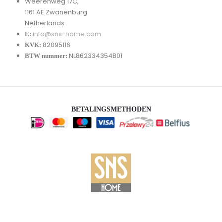
Weerenweg 17C,
1161 AE Zwanenburg
Netherlands
info@sns-home.com
E:
82095116
KVK:
NL862334354B01
BTW nummer:
BETALINGSMETHODEN