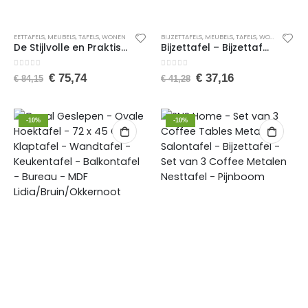
EETTAFELS
,
MEUBELS
,
TAFELS
,
WONEN
BIJZETTAFELS
,
MEUBELS
,
TAFELS
,
WONEN
De Stijlvolle en Praktische Manier om Ruimte te Besparen – Opklapbare Tafelmodellen – Mdf Praktische Tafel – Eettafel – Mdf Wit
Bijzettafel – Bijzettafel met wielen – Bedtafeltje met Wielen – Tafeltje op Wieltjes – Ronde Bijzettafel – Pijnboom
0
van de 5
0
van de 5
€
75,74
€
37,16
€
84,15
€
41,28
-10%
-10%