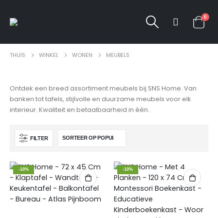
0
THUIS
WINKEL
WONEN
MEUBELS
Ontdek een breed assortiment meubels bij SNS Home. Van
banken tot tafels, stijlvolle en duurzame meubels voor elk
interieur. Kwaliteit en betaalbaarheid in één.
FILTER
-10%
-10%