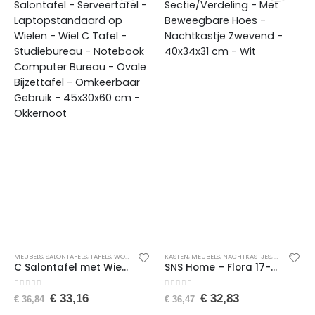
MEUBELS
,
SALONTAFELS
,
TAFELS
,
WONEN
KASTEN
,
MEUBELS
,
NACHTKASTJES
,
WONEN
C Salontafel met Wielen – Banktafel – Bijzettafel – Salontafel – Serveertafel – Laptopstandaard op Wielen – Wiel C Tafel – Studiebureau – Notebook Computer Bureau – Ovale Bijzettafel – Omkeerbaar Gebruik – 45x30x60 cm – Okkernoot
SNS Home – Flora 17-04 – Nachtkastje met Sectie/Verdeling – Met Beweegbare Hoes – Nachtkastje Zwevend – 40x34x31 cm – Wit
0
van de 5
0
van de 5
€
33,16
€
32,83
€
36,84
€
36,47