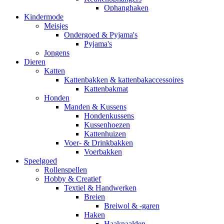
Ophanghaken
Kindermode
Meisjes
Ondergoed & Pyjama's
Pyjama's
Jongens
Dieren
Katten
Kattenbakken & kattenbakaccessoires
Kattenbakmat
Honden
Manden & Kussens
Hondenkussens
Kussenhoezen
Kattenhuizen
Voer- & Drinkbakken
Voerbakken
Speelgoed
Rollenspellen
Hobby & Creatief
Textiel & Handwerken
Breien
Breiwol & -garen
Haken
Haaknaalden