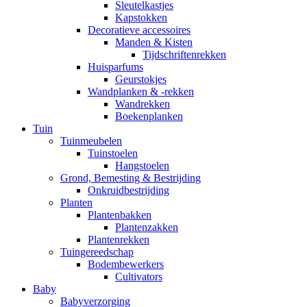
Sleutelkastjes
Kapstokken
Decoratieve accessoires
Manden & Kisten
Tijdschriftenrekken
Huisparfums
Geurstokjes
Wandplanken & -rekken
Wandrekken
Boekenplanken
Tuin
Tuinmeubelen
Tuinstoelen
Hangstoelen
Grond, Bemesting & Bestrijding
Onkruidbestrijding
Planten
Plantenbakken
Plantenzakken
Plantenrekken
Tuingereedschap
Bodembewerkers
Cultivators
Baby
Babyverzorging