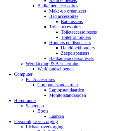
Badmeubelsets
Badkamer accessoires
Make-up organizers
Bad accessoires
Badkussens
Toilet accessoires
Toiletaccessoiresets
Toiletrolhouders
Houders en dispensers
Handdoekhouders
Zeepdispensers
Badkameraccessoiresets
Werkkleding & Bescherming
Werkhandschoenen
Computer
PC-Accessoires
Computerstandaarden
Laptopstandaarden
Monitorstandaarden
Herenmode
Schoenen
Boots
Laarzen
Persoonlijke verzorging
Lichaamsverzorging