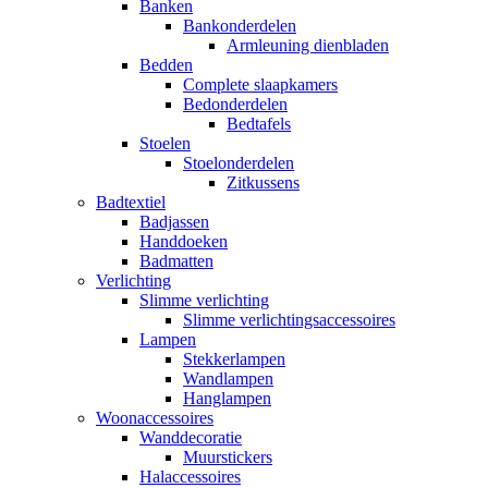
Banken
Bankonderdelen
Armleuning dienbladen
Bedden
Complete slaapkamers
Bedonderdelen
Bedtafels
Stoelen
Stoelonderdelen
Zitkussens
Badtextiel
Badjassen
Handdoeken
Badmatten
Verlichting
Slimme verlichting
Slimme verlichtingsaccessoires
Lampen
Stekkerlampen
Wandlampen
Hanglampen
Woonaccessoires
Wanddecoratie
Muurstickers
Halaccessoires