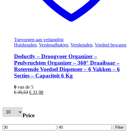
Toevoegen aan verlanglijst
Huishouden
,
Vershoudbakjes
,
Vershouden
,
Voedsel bewaren
Deductly – Droogvoer Organizer –
Peulvruchten Organizer – 360° Draaibaar –
Roterende Voedsel Dispenser – 6 Vakken – 6
Secties – Capaciteit 6 Kg
0
van de 5
Oorspronkelijke
Huidige
€
35,53
€
31,98
prijs
prijs
was:
is:
€ 35,53.
€ 31,98.
Price
Min.
Max.
Filter