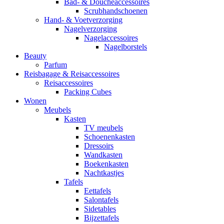
Bad- & Doucheaccessoires
Scrubhandschoenen
Hand- & Voetverzorging
Nagelverzorging
Nagelaccessoires
Nagelborstels
Beauty
Parfum
Reisbagage & Reisaccessoires
Reisaccessoires
Packing Cubes
Wonen
Meubels
Kasten
TV meubels
Schoenenkasten
Dressoirs
Wandkasten
Boekenkasten
Nachtkastjes
Tafels
Eettafels
Salontafels
Sidetables
Bijzettafels