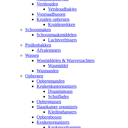
Vershouden
Vershoudbakjes
Voorraadbussen
Kruiden opbergen
Kruidenrekken
Schoonmaken
Schoonmaakmiddelen
Luchtverfrissers
Prullenbakken
Afvalemmers
Wassen
Wasmiddelen & Wasverzachters
Wasmiddel
Wasmanden
Opbergen
Opbergmanden
Keukenkastorganizers
Draaiplateaus
Schuiflades
Opbergtassen
Slaapkamer organizers
Kledinghangers
Opbergboxen
Keukenorganizers
Keukenophangers