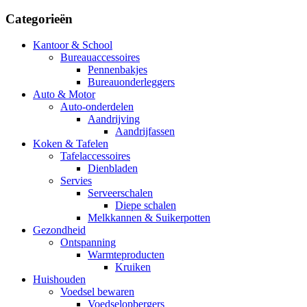
prijs
prijs
Categorieën
Kantoor & School
Bureauaccessoires
Pennenbakjes
Bureauonderleggers
Auto & Motor
Auto-onderdelen
Aandrijving
Aandrijfassen
Koken & Tafelen
Tafelaccessoires
Dienbladen
Servies
Serveerschalen
Diepe schalen
Melkkannen & Suikerpotten
Gezondheid
Ontspanning
Warmteproducten
Kruiken
Huishouden
Voedsel bewaren
Voedselopbergers