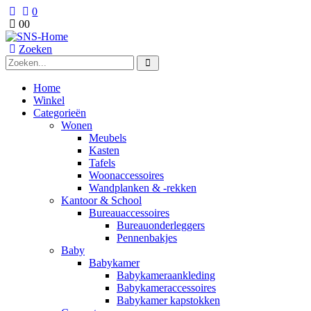
0
0
0
Zoeken
Home
Winkel
Categorieën
Wonen
Meubels
Kasten
Tafels
Woonaccessoires
Wandplanken & -rekken
Kantoor & School
Bureauaccessoires
Bureauonderleggers
Pennenbakjes
Baby
Babykamer
Babykameraankleding
Babykameraccessoires
Babykamer kapstokken