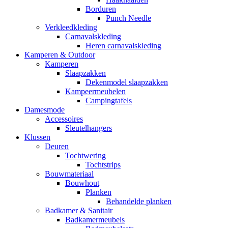
Borduren
Punch Needle
Verkleedkleding
Carnavalskleding
Heren carnavalskleding
Kamperen & Outdoor
Kamperen
Slaapzakken
Dekenmodel slaapzakken
Kampeermeubelen
Campingtafels
Damesmode
Accessoires
Sleutelhangers
Klussen
Deuren
Tochtwering
Tochtstrips
Bouwmateriaal
Bouwhout
Planken
Behandelde planken
Badkamer & Sanitair
Badkamermeubels