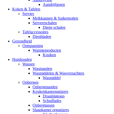
Aandrijfassen
Koken & Tafelen
Servies
Melkkannen & Suikerpotten
Serveerschalen
Diepe schalen
Tafelaccessoires
Dienbladen
Gezondheid
Ontspanning
Warmteproducten
Kruiken
Huishouden
Wassen
Wasmanden
Wasmiddelen & Wasverzachters
Wasmiddel
Opbergen
Opbergmanden
Keukenkastorganizers
Draaiplateaus
Schuiflades
Opbergtassen
Slaapkamer organizers