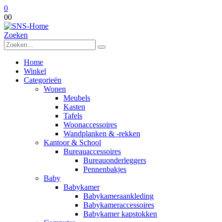
0
0
0
Zoeken
Home
Winkel
Categorieën
Wonen
Meubels
Kasten
Tafels
Woonaccessoires
Wandplanken & -rekken
Kantoor & School
Bureauaccessoires
Bureauonderleggers
Pennenbakjes
Baby
Babykamer
Babykameraankleding
Babykameraccessoires
Babykamer kapstokken