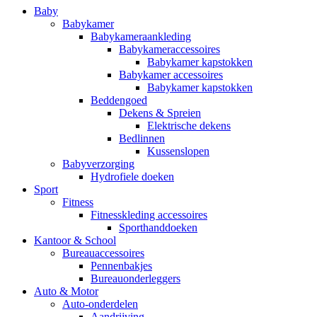
Baby
Babykamer
Babykameraankleding
Babykameraccessoires
Babykamer kapstokken
Babykamer accessoires
Babykamer kapstokken
Beddengoed
Dekens & Spreien
Elektrische dekens
Bedlinnen
Kussenslopen
Babyverzorging
Hydrofiele doeken
Sport
Fitness
Fitnesskleding accessoires
Sporthanddoeken
Kantoor & School
Bureauaccessoires
Pennenbakjes
Bureauonderleggers
Auto & Motor
Auto-onderdelen
Aandrijving