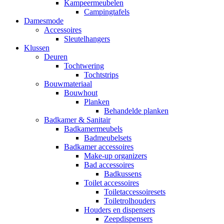
Kampeermeubelen
Campingtafels
Damesmode
Accessoires
Sleutelhangers
Klussen
Deuren
Tochtwering
Tochtstrips
Bouwmateriaal
Bouwhout
Planken
Behandelde planken
Badkamer & Sanitair
Badkamermeubels
Badmeubelsets
Badkamer accessoires
Make-up organizers
Bad accessoires
Badkussens
Toilet accessoires
Toiletaccessoiresets
Toiletrolhouders
Houders en dispensers
Zeepdispensers