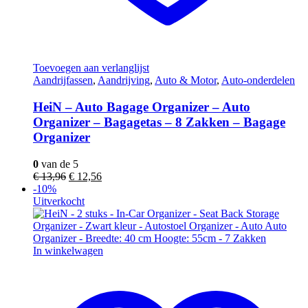
Toevoegen aan verlanglijst
Aandrijfassen
,
Aandrijving
,
Auto & Motor
,
Auto-onderdelen
HeiN – Auto Bagage Organizer – Auto
Organizer – Bagagetas – 8 Zakken – Bagage
Organizer
0
van de 5
€
13,96
€
12,56
-10%
Uitverkocht
In winkelwagen