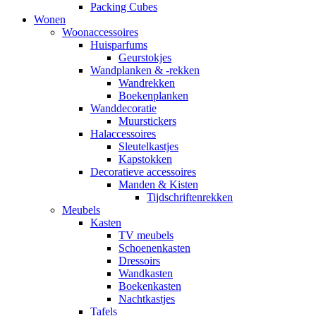
Packing Cubes
Wonen
Woonaccessoires
Huisparfums
Geurstokjes
Wandplanken & -rekken
Wandrekken
Boekenplanken
Wanddecoratie
Muurstickers
Halaccessoires
Sleutelkastjes
Kapstokken
Decoratieve accessoires
Manden & Kisten
Tijdschriftenrekken
Meubels
Kasten
TV meubels
Schoenenkasten
Dressoirs
Wandkasten
Boekenkasten
Nachtkastjes
Tafels