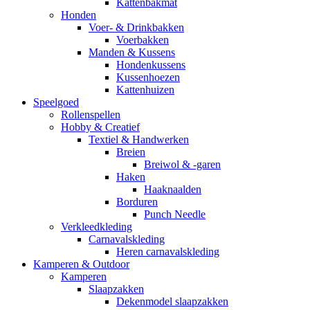
Kattenbakmat
Honden
Voer- & Drinkbakken
Voerbakken
Manden & Kussens
Hondenkussens
Kussenhoezen
Kattenhuizen
Speelgoed
Rollenspellen
Hobby & Creatief
Textiel & Handwerken
Breien
Breiwol & -garen
Haken
Haaknaalden
Borduren
Punch Needle
Verkleedkleding
Carnavalskleding
Heren carnavalskleding
Kamperen & Outdoor
Kamperen
Slaapzakken
Dekenmodel slaapzakken