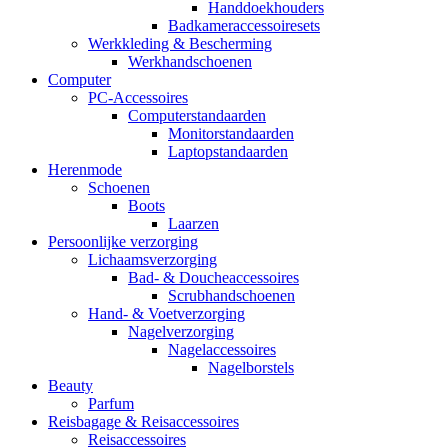
Handdoekhouders
Badkameraccessoiresets
Werkkleding & Bescherming
Werkhandschoenen
Computer
PC-Accessoires
Computerstandaarden
Monitorstandaarden
Laptopstandaarden
Herenmode
Schoenen
Boots
Laarzen
Persoonlijke verzorging
Lichaamsverzorging
Bad- & Doucheaccessoires
Scrubhandschoenen
Hand- & Voetverzorging
Nagelverzorging
Nagelaccessoires
Nagelborstels
Beauty
Parfum
Reisbagage & Reisaccessoires
Reisaccessoires