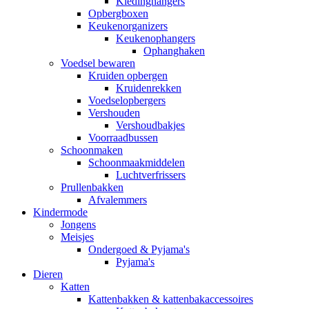
Kledinghangers
Opbergboxen
Keukenorganizers
Keukenophangers
Ophanghaken
Voedsel bewaren
Kruiden opbergen
Kruidenrekken
Voedselopbergers
Vershouden
Vershoudbakjes
Voorraadbussen
Schoonmaken
Schoonmaakmiddelen
Luchtverfrissers
Prullenbakken
Afvalemmers
Kindermode
Jongens
Meisjes
Ondergoed & Pyjama's
Pyjama's
Dieren
Katten
Kattenbakken & kattenbakaccessoires