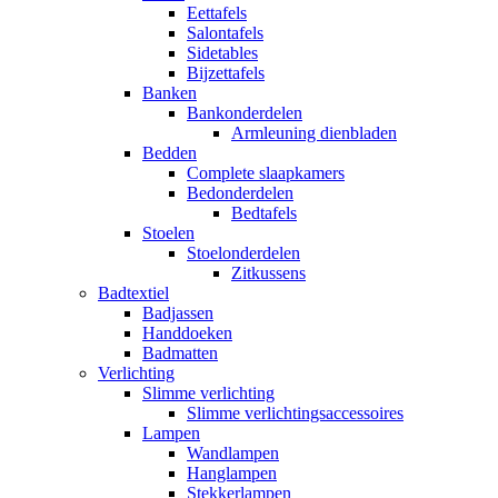
Eettafels
Salontafels
Sidetables
Bijzettafels
Banken
Bankonderdelen
Armleuning dienbladen
Bedden
Complete slaapkamers
Bedonderdelen
Bedtafels
Stoelen
Stoelonderdelen
Zitkussens
Badtextiel
Badjassen
Handdoeken
Badmatten
Verlichting
Slimme verlichting
Slimme verlichtingsaccessoires
Lampen
Wandlampen
Hanglampen
Stekkerlampen