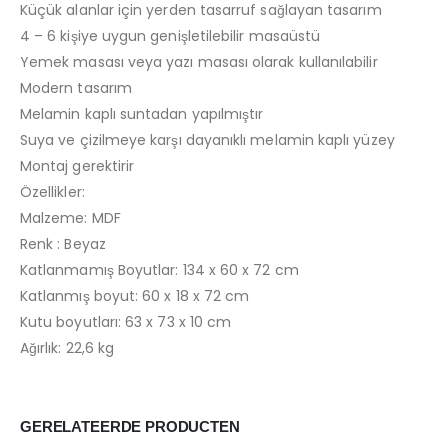
Küçük alanlar için yerden tasarruf sağlayan tasarım
4 – 6 kişiye uygun genişletilebilir masaüstü
Yemek masası veya yazı masası olarak kullanılabilir
Modern tasarım
Melamin kaplı suntadan yapılmıştır
Suya ve çizilmeye karşı dayanıklı melamin kaplı yüzey
Montaj gerektirir
Özellikler:
Malzeme: MDF
Renk : Beyaz
Katlanmamış Boyutlar: 134 x 60 x 72 cm
Katlanmış boyut: 60 x 18 x 72 cm
Kutu boyutları: 63 x 73 x 10 cm
Ağırlık: 22,6 kg
GERELATEERDE PRODUCTEN