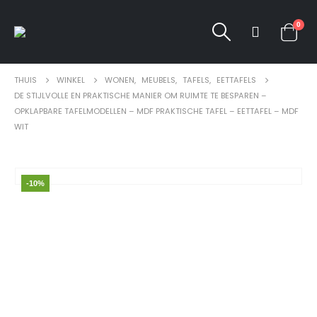
0
THUIS
WINKEL
WONEN
,
MEUBELS
,
TAFELS
,
EETTAFELS
DE STIJLVOLLE EN PRAKTISCHE MANIER OM RUIMTE TE BESPAREN –
OPKLAPBARE TAFELMODELLEN – MDF PRAKTISCHE TAFEL – EETTAFEL – MDF
WIT
-10%