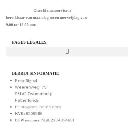
Onze klantenservice is
bereikbaar van maandag tot en met vrijdag van
9.00 tot 18.00 uur.
PAGES LÉGALES
BEDRIJFSINFORMATIE
Erme Digital
Weerenweg 17C,
1161 AE Zwanenburg
Netherlands
info@sns-home.com
E:
82095116
KVK:
NL862334354B01
BTW nummer: