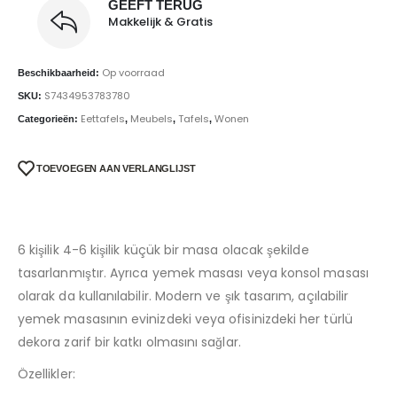
GEEFT TERUG
Makkelijk & Gratis
Op voorraad
Beschikbaarheid:
S7434953783780
SKU:
Eettafels
Meubels
Tafels
Wonen
Categorieën:
,
,
,
TOEVOEGEN AAN VERLANGLIJST
6 kişilik 4-6 kişilik küçük bir masa olacak şekilde
tasarlanmıştır. Ayrıca yemek masası veya konsol masası
olarak da kullanılabilir. Modern ve şık tasarım, açılabilir
yemek masasının evinizdeki veya ofisinizdeki her türlü
dekora zarif bir katkı olmasını sağlar.
Özellikler: