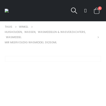
0
THUIS
WINKEL
HUISHOUDEN
,
WASSEN
,
WASMIDDELEN & WASVERZACHTERS
,
WASMIDDEL
MIR MEERVOUDIG WASMIDDEL 3X250ML