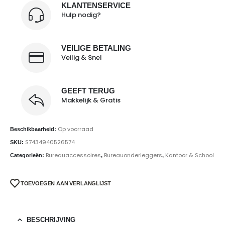
KLANTENSERVICE
Hulp nodig?
VEILIGE BETALING
Veilig & Snel
GEEFT TERUG
Makkelijk & Gratis
Op voorraad
Beschikbaarheid:
S7434940526574
SKU:
Bureauaccessoires
Bureauonderleggers
Kantoor & School
Categorieën:
,
,
TOEVOEGEN AAN VERLANGLIJST
BESCHRIJVING