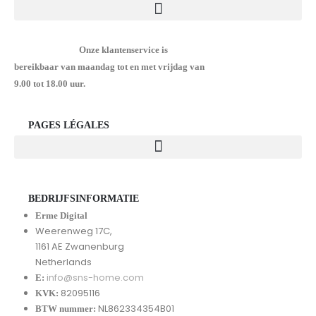
Onze klantenservice is
bereikbaar van maandag tot en met vrijdag van
9.00 tot 18.00 uur.
PAGES LÉGALES
BEDRIJFSINFORMATIE
Erme Digital
Weerenweg 17C,
1161 AE Zwanenburg
Netherlands
info@sns-home.com
E:
82095116
KVK:
NL862334354B01
BTW nummer: