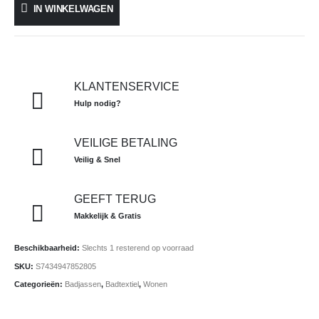
IN WINKELWAGEN
KLANTENSERVICE
Hulp nodig?
VEILIGE BETALING
Veilig & Snel
GEEFT TERUG
Makkelijk & Gratis
Beschikbaarheid:
Slechts 1 resterend op voorraad
SKU:
S7434947852805
Categorieën:
Badjassen
,
Badtextiel
,
Wonen