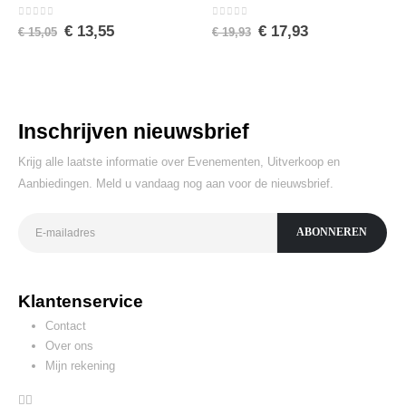
0
van de 5
0
van de 5
€
13,55
€
17,93
€
15,05
€
19,93
Inschrijven nieuwsbrief
Krijg alle laatste informatie over Evenementen, Uitverkoop en
Aanbiedingen. Meld u vandaag nog aan voor de nieuwsbrief.
Klantenservice
Contact
Over ons
Mijn rekening