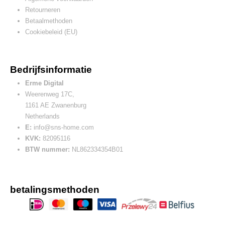
Retourneren
Betaalmethoden
Cookiebeleid (EU)
Bedrijfsinformatie
Erme Digital
Weerenweg 17C,
1161 AE Zwanenburg
Netherlands
E:
info@sns-home.com
KVK:
82095116
BTW nummer:
NL862334354B01
betalingsmethoden