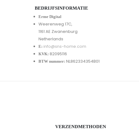
BEDRIJFSINFORMATIE
Erme Digital
Weerenweg 17C,
1161 AE Zwanenburg
Netherlands
info@sns-home.com
E:
82095116
KVK:
NL862334354B01
BTW nummer:
VERZENDMETHODEN