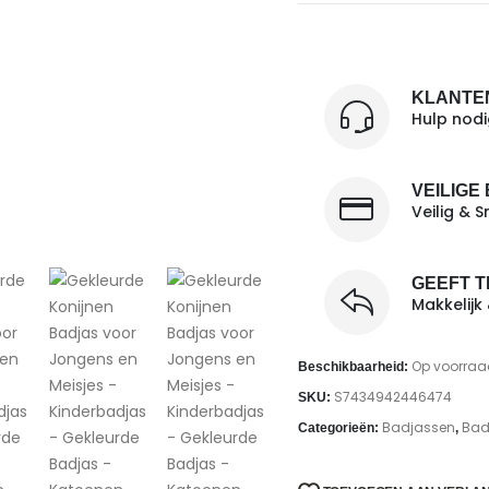
KLANTE
Hulp nod
VEILIGE
Veilig & S
GEEFT 
Makkelijk
Op voorraa
Beschikbaarheid:
S7434942446474
SKU:
Badjassen
Badt
Categorieën:
,