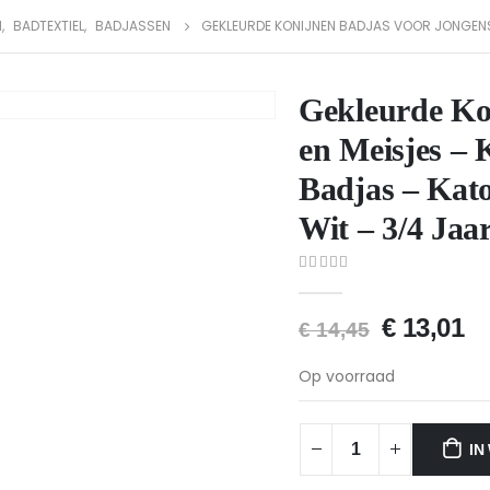
N
,
BADTEXTIEL
,
BADJASSEN
GEKLEURDE KONIJNEN BADJAS VOOR JONGENS 
Gekleurde Ko
en Meisjes – 
Badjas – Kato
Wit – 3/4 Jaa
0
van 5
€
13,01
€
14,45
Op voorraad
IN