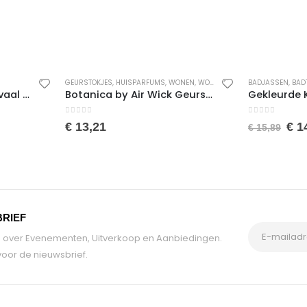
GEURSTOKJES
,
HUISPARFUMS
,
WONEN
,
WOONACCESSOIRES
BADJASSEN
,
BADT
Bonny Home Shems Ovaal Badmat – Antislip Badmat – Kanten Badmat – 2 stuks – Klein en Groot – Grijs
Botanica by Air Wick Geurstokjes – Caribische Vetiver & Sandelhout
0
van de 5
0
van de 5
€
13,21
€
1
€
15,89
BRIEF
tie over Evenementen, Uitverkoop en Aanbiedingen.
oor de nieuwsbrief.