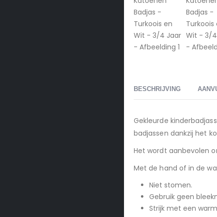
BESCHRIJVING
AANV
Gekleurde kinderbadjas
badjassen dankzij het ko
Het wordt aanbevolen o
Met de hand of in de w
Niet stomen.
Gebruik geen bleek
Strijk met een warm s