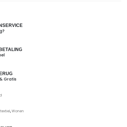
NSERVICE
ig?
 BETALING
nel
TERUG
 & Gratis
d
extiel
Wonen
,