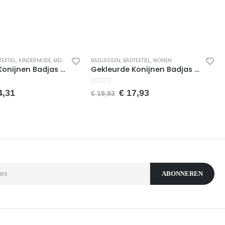
EXTIEL
,
KINDERMODE
,
MEISJES
,
ONDERGOED & PYJAMA'S
BADJASSEN
,
BADTEXTIEL
,
PYJAMA'S
,
WONEN
,
WONEN
Gekleurde Konijnen Badjas voor Jongens en Meisjes – Kinderbadjas – Gekleurde Badjas – Katoenen Badjas – Licht Roze en Wit – 3/4 Jaar
Gekleurde Konijnen Badjas voor Jongens en Meisjes – Kinderbadjas – Gekleurde Badjas – Katoenen Badjas – Licht Roze en Wit – 5/6 Jaar
0
van de 5
4,31
€
17,93
€
19,93