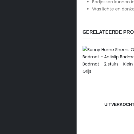
Badjassen kunnen in
Was lichte en donke
GERELATEERDE PR
UITVERKOCH