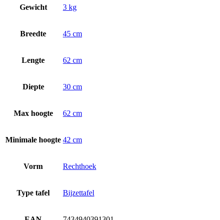
Gewicht
3 kg
Breedte
45 cm
Lengte
62 cm
Diepte
30 cm
Max hoogte
62 cm
Minimale hoogte
42 cm
Vorm
Rechthoek
Type tafel
Bijzettafel
EAN
7434940391301