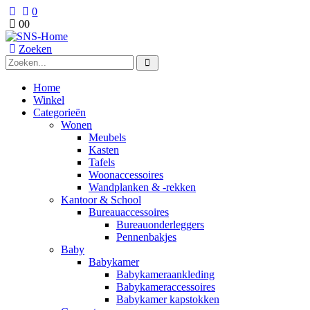
0
0
0
Zoeken
Home
Winkel
Categorieën
Wonen
Meubels
Kasten
Tafels
Woonaccessoires
Wandplanken & -rekken
Kantoor & School
Bureauaccessoires
Bureauonderleggers
Pennenbakjes
Baby
Babykamer
Babykameraankleding
Babykameraccessoires
Babykamer kapstokken