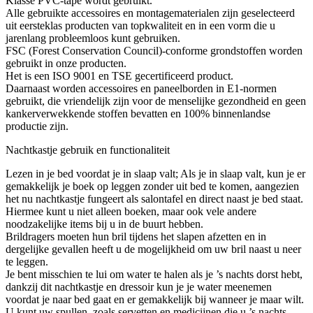
Klasse PVC-tape wordt gebruikt.
Alle gebruikte accessoires en montagematerialen zijn geselecteerd
uit eersteklas producten van topkwaliteit en in een vorm die u
jarenlang probleemloos kunt gebruiken.
FSC (Forest Conservation Council)-conforme grondstoffen worden
gebruikt in onze producten.
Het is een ISO 9001 en TSE gecertificeerd product.
Daarnaast worden accessoires en paneelborden in E1-normen
gebruikt, die vriendelijk zijn voor de menselijke gezondheid en geen
kankerverwekkende stoffen bevatten en 100% binnenlandse
productie zijn.
Nachtkastje gebruik en functionaliteit
Lezen in je bed voordat je in slaap valt; Als je in slaap valt, kun je er
gemakkelijk je boek op leggen zonder uit bed te komen, aangezien
het nu nachtkastje fungeert als salontafel en direct naast je bed staat.
Hiermee kunt u niet alleen boeken, maar ook vele andere
noodzakelijke items bij u in de buurt hebben.
Brildragers moeten hun bril tijdens het slapen afzetten en in
dergelijke gevallen heeft u de mogelijkheid om uw bril naast u neer
te leggen.
Je bent misschien te lui om water te halen als je ’s nachts dorst hebt,
dankzij dit nachtkastje en dressoir kun je je water meenemen
voordat je naar bed gaat en er gemakkelijk bij wanneer je maar wilt.
U kunt uw spullen, zoals servetten en medicijnen die u ’s nachts