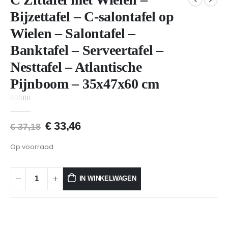
Bijzettafel – C-salontafel op
Wielen – Salontafel –
Banktafel – Serveertafel –
Nesttafel – Atlantische
Pijnboom – 35x47x60 cm
0
van 5
€
33,46
€
37,18
Op voorraad
IN WINKELWAGEN