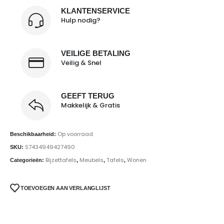
KLANTENSERVICE
Hulp nodig?
VEILIGE BETALING
Veilig & Snel
GEEFT TERUG
Makkelijk & Gratis
Op voorraad
Beschikbaarheid:
S7434949427490
SKU:
Bijzettafels
Meubels
Tafels
Wonen
Categorieën:
,
,
,
TOEVOEGEN AAN VERLANGLIJST