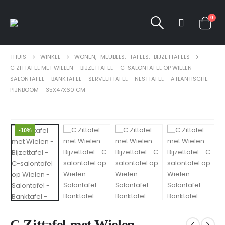
0
THUIS
WINKEL
WONEN
,
MEUBELS
,
TAFELS
,
BIJZETTAFELS
C ZITTAFEL MET WIELEN – BIJZETTAFEL – C-SALONTAFEL OP WIELEN –
SALONTAFEL – BANKTAFEL – SERVEERTAFEL – NESTTAFEL – ATLANTISCHE
PIJNBOOM – 35X47X60 CM
-10%
C Zittafel met Wielen –