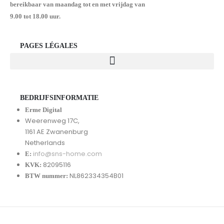
bereikbaar van maandag tot en met vrijdag van
9.00 tot 18.00 uur.
PAGES LÉGALES
BEDRIJFSINFORMATIE
Erme Digital
Weerenweg 17C,
1161 AE Zwanenburg
Netherlands
info@sns-home.com
E:
82095116
KVK:
NL862334354B01
BTW nummer: