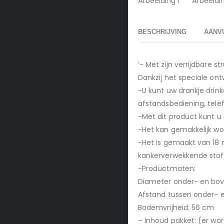
BESCHRIJVING
AANV
‘- Met zijn verrijdbare 
Dankzij het speciale ont
-U kunt uw drankje drink
afstandsbediening, telef
-Met dit product kunt 
-Het kan gemakkelijk wor
-Het is gemaakt van 18 
kankerverwekkende stoff
-Productmaten:
Diameter onder- en bov
Afstand tussen onder- e
Bodemvrijheid: 56 cm
– Inhoud pakket: (er wor