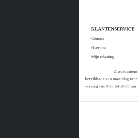
KLANTENSERVICE
Contact
Over ons
Mijn rekening
Onze klantens
bereikbaar van maandag tot e
vrijdag van 9.00 tot 18.00 uur.