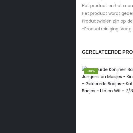
Het product en het mo
Het product wordt ged
Productwielen zijn op d
-Productreiniging: Vee
GERELATEERDE PR
-10%