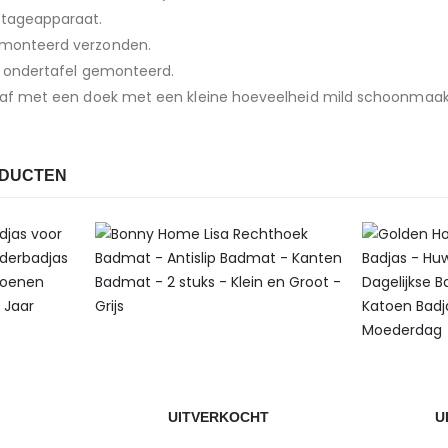
ntageapparaat.
emonteerd verzonden.
e ondertafel gemonteerd.
g af met een doek met een kleine hoeveelheid mild schoonmaa
ODUCTEN
UITVERKOCHT
U