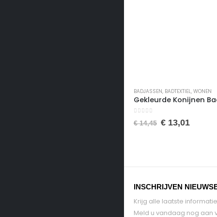
BADJASSEN
,
BADTEXTIEL
,
WONEN
0
van de 5
€
13,01
€
14,45
INSCHRIJVEN NIEUWS
Krijg alle laatste informa
Meld u vandaag nog aan v