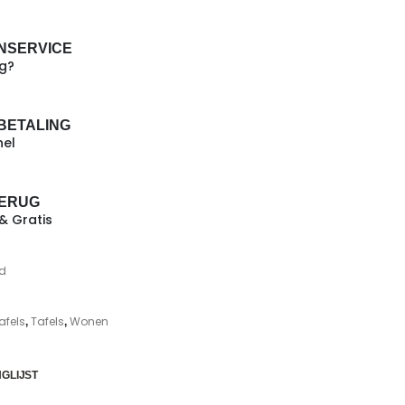
NSERVICE
ig?
 BETALING
nel
TERUG
 & Gratis
d
afels
Tafels
Wonen
,
,
GLIJST