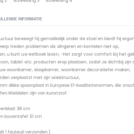
ULLENDE INFORMATIE
structuur beweegt hij gemakkelijk onder de stoel en biedt hij er
werp treden problemen als slingeren en kantelen niet op,
en, u kunt uw eetboek lezen, -Het zorgt voor comfort bij het ge
oon, tablet etc. producten erop plaatsen, zodat ze dichtbij zijn 
u uw woonkamer, slaapkamer, woonkamer decoratiefer maken,
den verplaatst met zijn wielstructuur,
mm dikke spaanplaat in Europese E1-kwaliteitsnormen, die onsch
en.Wieldelen zijn van kunststof.
enblad: 38 cm
n boventafel: 51 cm
dt 1 fauteuil verzonden.)