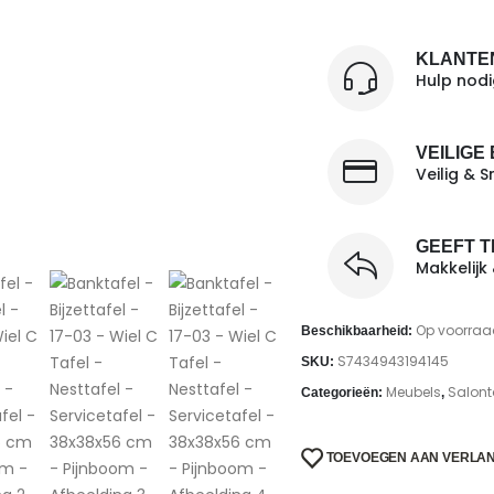
KLANTE
Hulp nod
VEILIGE
Veilig & S
GEEFT 
Makkelijk
Op voorraa
Beschikbaarheid:
S7434943194145
SKU:
Meubels
Salont
Categorieën:
,
TOEVOEGEN AAN VERLAN