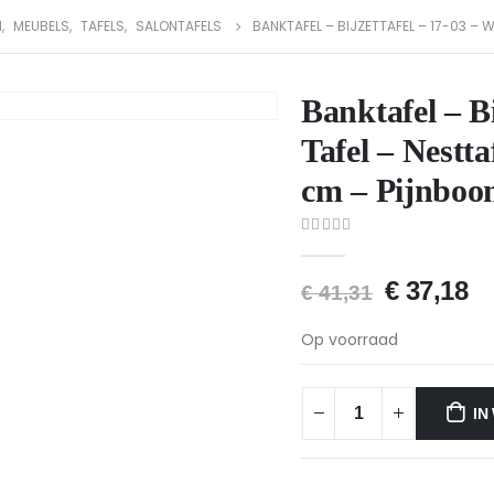
N
,
MEUBELS
,
TAFELS
,
SALONTAFELS
BANKTAFEL – BIJZETTAFEL – 17-03 – 
Banktafel – Bi
Tafel – Nestta
cm – Pijnbo
0
van 5
€
37,18
€
41,31
Op voorraad
IN