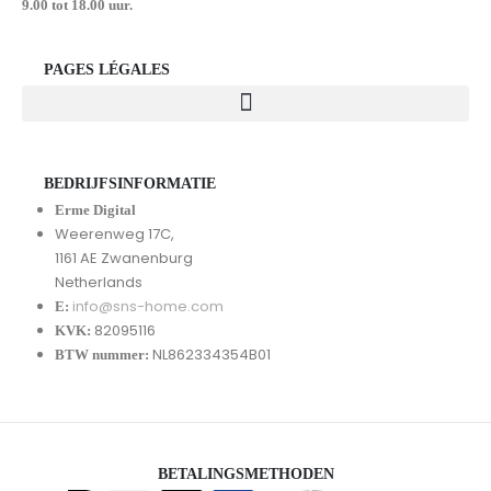
9.00 tot 18.00 uur.
PAGES LÉGALES
BEDRIJFSINFORMATIE
Erme Digital
Weerenweg 17C,
1161 AE Zwanenburg
Netherlands
info@sns-home.com
E:
82095116
KVK:
NL862334354B01
BTW nummer:
BETALINGSMETHODEN