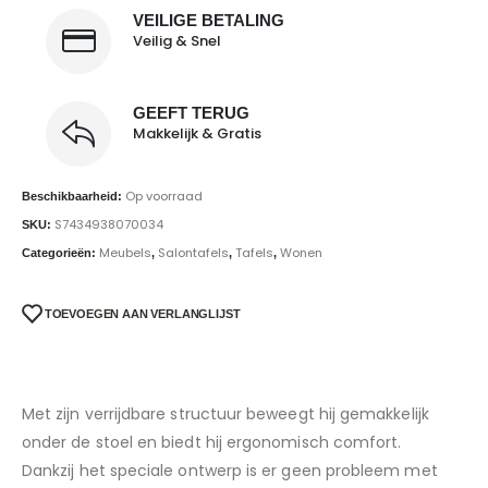
VEILIGE BETALING
Veilig & Snel
GEEFT TERUG
Makkelijk & Gratis
Op voorraad
Beschikbaarheid:
S7434938070034
SKU:
Meubels
Salontafels
Tafels
Wonen
Categorieën:
,
,
,
TOEVOEGEN AAN VERLANGLIJST
Met zijn verrijdbare structuur beweegt hij gemakkelijk
onder de stoel en biedt hij ergonomisch comfort.
Dankzij het speciale ontwerp is er geen probleem met