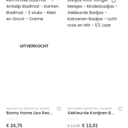
UITVERKOCHT
BADMATTEN
,
BADTEXTIEL
,
WONEN
BADJASSEN
,
BADTEXTIEL
,
KINDERMODE
,
MEISJE
Bonny Home Lisa Rechthoek Badmat – Antislip Badmat – Kanten Badmat – 2 stuks – Klein en Groot – Creme
Gekleurde Konijnen Badjas voor Jongens en Meisjes – Kinderbadjas – Gekleurde Badjas – Katoenen Badjas – Licht roze en Wit – 1/2 Jaar
0
van de 5
0
van de 5
€
24,75
€
13,01
€
14,45