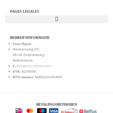
PAGES LÉGALES
BEDRIJFSINFORMATIE
Erme Digital
Weerenweg 17C,
1161 AE Zwanenburg
Netherlands
info@sns-home.com
E:
82095116
KVK:
NL862334354B01
BTW nummer:
BETALINGSMETHODEN