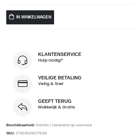
IN WINKELWAGEN
KLANTENSERVICE
Hulp nodig?
VEILIGE BETALING
Veilig & Snel
GEEFT TERUG
Makkelijk & Gratis
Slechts 1 resterend op voorraad
Beschikbaarheid:
S7434939677690
SKU: