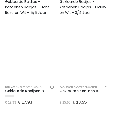
BADJASSEN
,
BADTEXTIEL
,
WONEN
BADJASSEN
,
BADTEXTIEL
,
WONEN
Gekleurde Konijnen Badjas voor Jongens en Meisjes – Kinderbadjas – Gekleurde Badjas – Katoenen Badjas – Licht Roze en Wit – 5/6 Jaar
Gekleurde Konijnen Badjas voor Jongens en Meisjes – Kinderbadjas – Gekleurde Badjas – Katoenen Badjas – Blauw en Wit – 3/4 Jaar
0
van de 5
0
van de 5
€
17,93
€
13,55
€
19,93
€
15,05