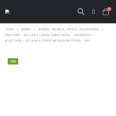
0
THUIS
WINKEL
WONEN
,
MEUBELS
,
TAFELS
,
SALONTAFELS
SNS HOME – SET VAN 3 COFFEE TABLES METAL – SALONTAFEL –
BIJZETTAFEL – SET VAN 3 COFFEE METALEN NESTTAFEL – WIT
-10%