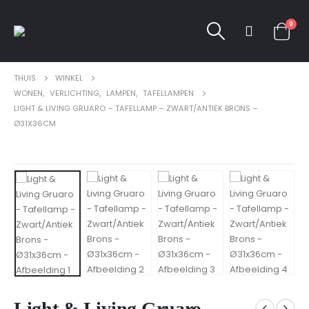
0
THUIS
WINKEL
WONEN
,
VERLICHTING
,
LAMPEN
,
TAFELLAMPEN
LIGHT & LIVING GRUARO – TAFELLAMP – ZWART/ANTIEK BRONS –
Ø31X36CM
Light & Living Gruaro –