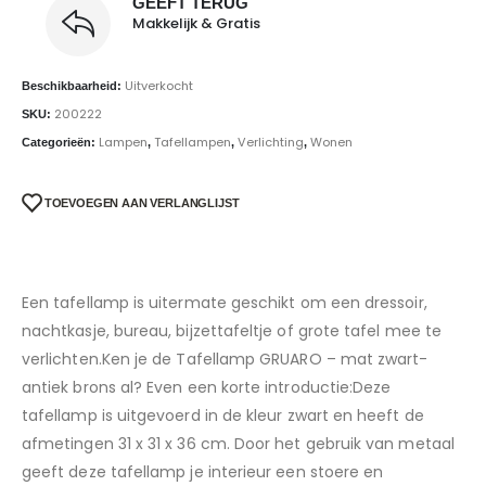
GEEFT TERUG
Makkelijk & Gratis
Uitverkocht
Beschikbaarheid:
200222
SKU:
Lampen
Tafellampen
Verlichting
Wonen
Categorieën:
,
,
,
TOEVOEGEN AAN VERLANGLIJST
Een tafellamp is uitermate geschikt om een dressoir,
nachtkasje, bureau, bijzettafeltje of grote tafel mee te
verlichten.Ken je de Tafellamp GRUARO – mat zwart-
antiek brons al? Even een korte introductie:Deze
tafellamp is uitgevoerd in de kleur zwart en heeft de
afmetingen 31 x 31 x 36 cm. Door het gebruik van metaal​
geeft deze tafellamp je interieur een stoere en