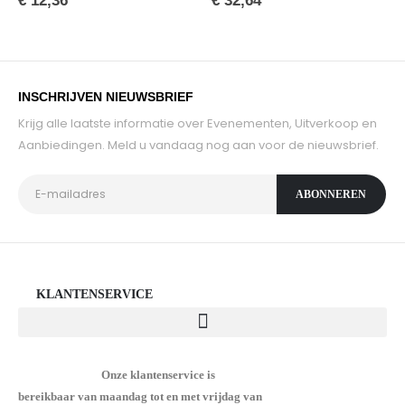
€
12,36
€
32,64
INSCHRIJVEN NIEUWSBRIEF
Krijg alle laatste informatie over Evenementen, Uitverkoop en
Aanbiedingen. Meld u vandaag nog aan voor de nieuwsbrief.
KLANTENSERVICE
Onze klantenservice is
bereikbaar van maandag tot en met vrijdag van