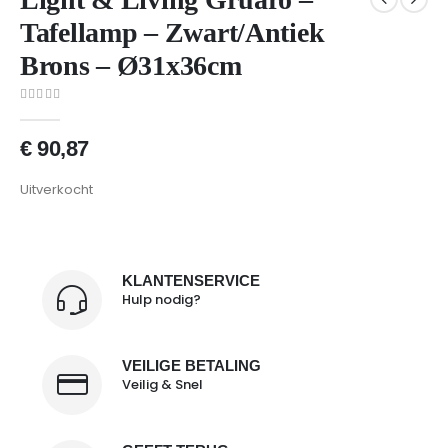
Tafellamp – Zwart/Antiek
Brons – Ø31x36cm
0
van 5
€
90,87
Uitverkocht
KLANTENSERVICE
Hulp nodig?
VEILIGE BETALING
Veilig & Snel