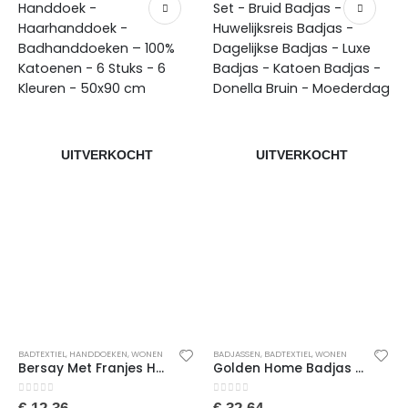
UITVERKOCHT
UITVERKOCHT
SJES
BADTEXTIEL
,
ONDERGOED & PYJAMA'S
,
HANDDOEKEN
,
PYJAMA'S
,
WONEN
,
WONEN
BADJASSEN
,
BADTEXTIEL
,
WONEN
Bersay Met Franjes Handdoek – Haarhanddoek – Badhanddoeken – 100% Katoenen – 6 Stuks – 6 Kleuren – 50×90 cm
Golden Home Badjas Set – Bruid Badjas – Huwelijksreis Badjas – Dagelijkse Badjas – Luxe Badjas – Katoen Badjas – Donella Bruin – Moederdag
0
van de 5
0
van de 5