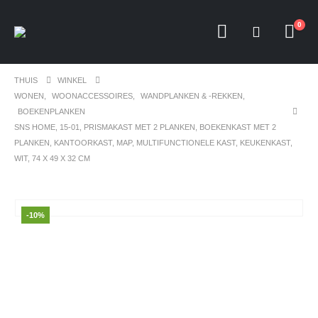
0
THUIS
WINKEL
WONEN
,
WOONACCESSOIRES
,
WANDPLANKEN & -REKKEN
,
BOEKENPLANKEN
SNS HOME, 15-01, PRISMAKAST MET 2 PLANKEN, BOEKENKAST MET 2
PLANKEN, KANTOORKAST, MAP, MULTIFUNCTIONELE KAST, KEUKENKAST,
WIT, 74 X 49 X 32 CM
-10%