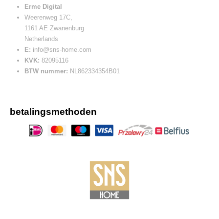
Erme Digital
Weerenweg 17C,
1161 AE Zwanenburg
Netherlands
E:
info@sns-home.com
KVK:
82095116
BTW nummer:
NL862334354B01
betalingsmethoden