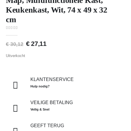
Map, Multifunctionele Kast,
Keukenkast, Wit, 74 x 49 x 32
cm
0
van 5
Oorspronkelijke
Huidige
€
27,11
€
30,12
prijs
prijs
was:
is:
Uitverkocht
€ 30,12.
€ 27,11.
KLANTENSERVICE
Hulp nodig?
VEILIGE BETALING
Veilig & Snel
GEEFT TERUG