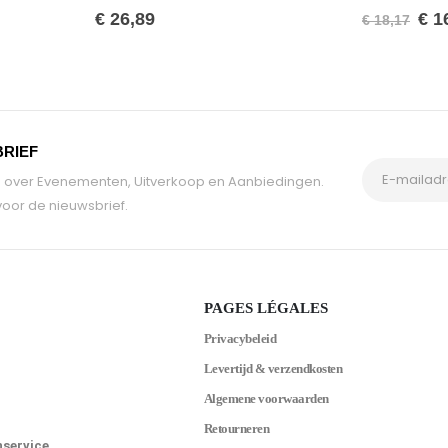
0
van de 5
0
van de 5
€
26,89
€
1
€
18,17
BRIEF
tie over Evenementen, Uitverkoop en Aanbiedingen.
oor de nieuwsbrief.
PAGES LÉGALES
Privacybeleid
Levertijd & verzendkosten
Algemene voorwaarden
Retourneren
nservice