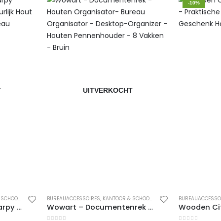
-10%
T
UITVERKOCHT
 SCHOOL
,
PENNENBAKJES
BUREAUACCESSOIRES
,
KANTOOR & SCHOOL
,
PENNENBAKJES
BUREAUACCESSO
Fagus Wood – Mini Sharpy Bureau Organizer – Natuurlijk Hout Organizer – Kantoor Bureau Organizer – Natural Kleur
Wowart – Documentenrek – Houten Organisator- Bureau Organisator – Desktop-Organizer – Houten Pennenhouder – 8 Vakken – Bruin