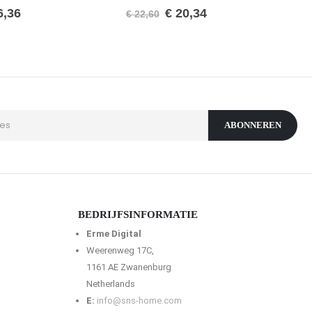
0
van de 5
6,36
€
20,34
€
22,60
BEDRIJFSINFORMATIE
Erme Digital
Weerenweg 17C,
1161 AE Zwanenburg
Netherlands
E:
info@sns-home.com