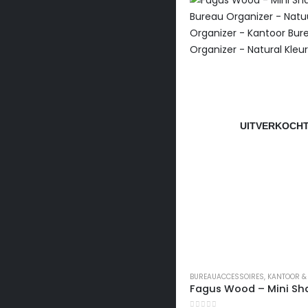
UITVERKOCH
BUREAUACCESSOIRES
,
KANTOOR &