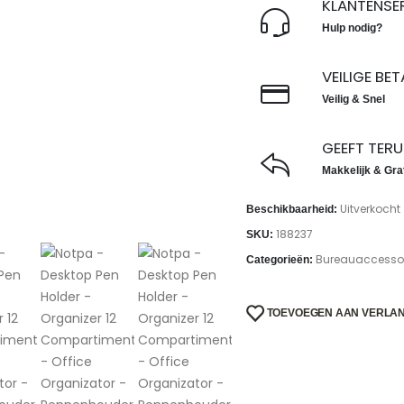
KLANTENSE
Hulp nodig?
VEILIGE BE
Veilig & Snel
GEEFT TER
Makkelijk & Gra
Uitverkocht
Beschikbaarheid:
188237
SKU:
Bureauaccessoi
Categorieën:
TOEVOEGEN AAN VERLAN