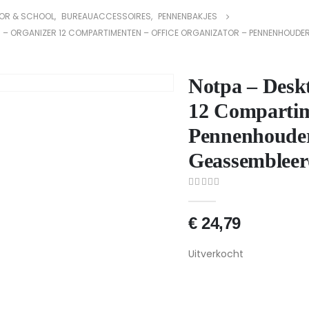
OR & SCHOOL
,
BUREAUACCESSOIRES
,
PENNENBAKJES
R – ORGANIZER 12 COMPARTIMENTEN – OFFICE ORGANIZATOR – PENNENHOUDE
Notpa – Desk
12 Compartim
Pennenhouder
Geassembleer
0
van 5
€
24,79
Uitverkocht