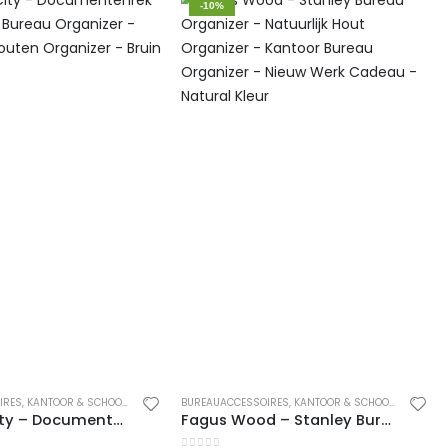
-10%
IRES
,
KANTOOR & SCHOOL
,
PENNENBAKJES
BUREAUACCESSOIRES
,
KANTOOR & SCHOOL
,
PENNENB
Wooden City – Documentenrek – Praktische Bureau Organizer – Geschenk Houten Organizer – Bruin
Fagus Wood – Stanley Bureau Organizer – Natuurlijk Hout Organizer – Kantoor Bureau Organizer – Nieuw Werk Cadeau – Natural Kleur