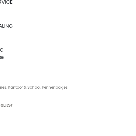
RVICE
TALING
UG
tis
res
Kantoor & School
Pennenbakjes
,
,
GLIJST