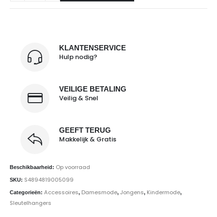
KLANTENSERVICE
Hulp nodig?
VEILIGE BETALING
Veilig & Snel
GEEFT TERUG
Makkelijk & Gratis
Op voorraad
Beschikbaarheid:
S4894819005099
SKU:
Accessoires
Damesmode
Jongens
Kindermode
Categorieën:
,
,
,
,
Sleutelhangers