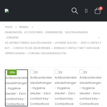
0
THUIS
WINKEL
DAMESMODE
,
ACCESSOIRES
,
KINDERMODE
,
SLEUTELHANGERS
,
JONGENS
2X ANTIBACTERIËLE SLEUTELHANGER – HYGIËNE SLEUTEL – ZERO CONTACT
KEY – CONTACTLOZE DEUROPENER – VERMIJD CONTACT MET VERVUILDE
OPPERVLAKKEN – CORONA VEILIGHEIDSSLEUTEL
-10%