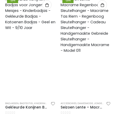
-10%
-10%
EKE LAARZEN
BADJASSEN
,
LAARZEN
,
BADTEXTIEL
,
NIEUWE COLLECTIE
,
KINDERMODE
,
SCHOENEN
,
MEISJES
ACCESSOIRES
,
ONDERGOED & PYJAMA'S
,
DAMESMODE
,
PYJAMA'S
,
JONGENS
,
WONEN
,
KINDER
Gekleurde Konijnen Badjas voor Jongens en Meisjes – Kinderbadjas – Gekleurde Badjas – Katoenen Badjas – Geel en Wit – 9/10 Jaar
Seizoen Lente – Macrame Regenboog Sleutelhanger – Macrame Tas Riem – Regenboog Sleutelhanger – Cadeau Sleutelhanger – Handgemaakte Gebreide Sleutelhanger – Handgemaakte Macrame – Model 011