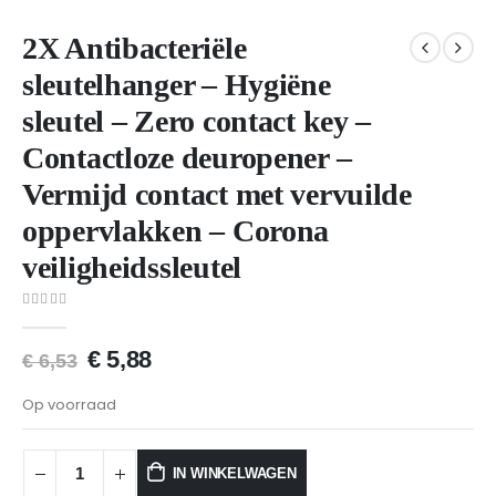
2X Antibacteriële
sleutelhanger – Hygiëne
sleutel – Zero contact key –
Contactloze deuropener –
Vermijd contact met vervuilde
oppervlakken – Corona
veiligheidssleutel
0
van 5
€
5,88
€
6,53
Op voorraad
IN WINKELWAGEN