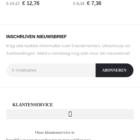
0
van de 5
0
van de 5
€
12,76
€
7,36
€
14,17
€
8,18
INSCHRIJVEN NIEUWSBRIEF
Krijg alle laatste informatie over Evenementen, Uitverkoop en
Aanbiedingen. Meld u vandaag nog aan voor de nieuwsbrief.
KLANTENSERVICE
Onze klantenservice is
bereikbaar van maandag tot en met vrijdag van