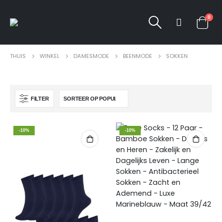
0
THUIS
WINKEL
DAMESMODE
BEENMODE
SOKKEN
FILTER
-10%
-10%