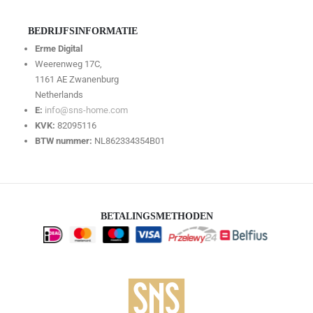
BEDRIJFSINFORMATIE
Erme Digital
Weerenweg 17C,
1161 AE Zwanenburg
Netherlands
E:
info@sns-home.com
KVK:
82095116
BTW nummer:
NL862334354B01
BETALINGSMETHODEN