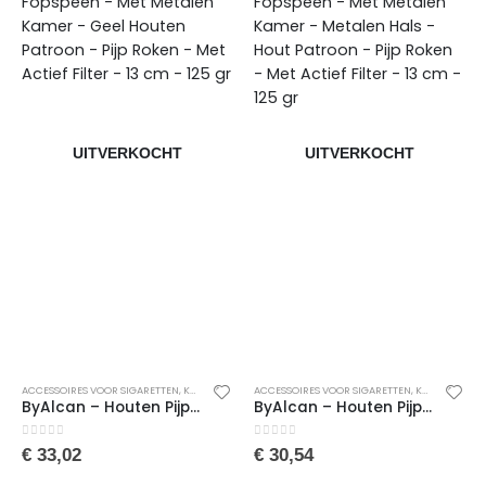
UITVERKOCHT
UITVERKOCHT
ACCESSOIRES VOOR SIGARETTEN
,
SIGARETTENDOOSJES
,
TAFELACCESSOIRES
,
KOKEN & TAFELEN
ACCESSOIRES VOOR SIGARETTEN
,
SIGARETTENDOOSJES
,
TAFELACCESSOIRES
,
KOKEN & TAFELEN
ByAlcan – Houten Pijp – Acryl Body – Dunne Fopspeen – Met Metalen Kamer – Geel Houten Patroon – Pijp Roken – Met Actief Filter – 13 cm – 125 gr
ByAlcan – Houten Pijp – Acryl Body – Dunne Fopspeen – Met Metalen Kamer – Metalen Hals – Hout Patroon – Pijp Roken – Met Actief Filter – 13 cm – 125 gr
0
van de 5
0
van de 5
€
33,02
€
30,54