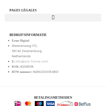
PAGES LÉGALES
BEDRIJFSINFORMATIE
Erme Digital
Weerenweg 17C,
1161 AE Zwanenburg
Netherlands
info@sns-home.com
E:
82095116
KVK:
NL862334354B01
BTW nummer:
BETALINGSMETHODEN