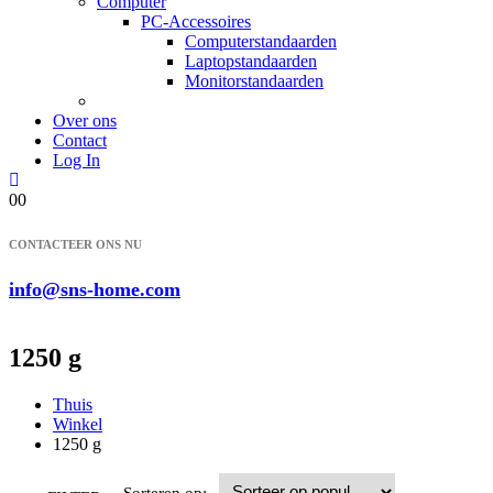
Computer
PC-Accessoires
Computerstandaarden
Laptopstandaarden
Monitorstandaarden
Over ons
Contact
Log In
0
0
CONTACTEER ONS NU
info@sns-home.com
1250 g
Thuis
Winkel
1250 g