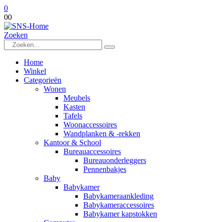
0
0
0
Zoeken
Home
Winkel
Categorieën
Wonen
Meubels
Kasten
Tafels
Woonaccessoires
Wandplanken & -rekken
Kantoor & School
Bureauaccessoires
Bureauonderleggers
Pennenbakjes
Baby
Babykamer
Babykameraankleding
Babykameraccessoires
Babykamer kapstokken