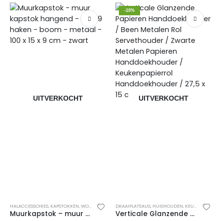
-10%
UITVERKOCHT
UITVERKOCHT
HALACCESSOIRES
,
KAPSTOKKEN
,
WONEN
,
WOONACCESSOIRES
DRAAIPLATEAUS
,
HUISHOUDEN
,
KEUKENKASTORGANIZERS
Muurkapstok – muur kapstok hangend – met 9 haken – boom – metaal – 100 x 15 x 9 cm – zwart
Verticale Glanzende Papieren Handdoekhouder / Been Metalen Rol Servethouder / Zwarte Metalen Papieren Handdoekhouder / Keukenpapierrol Handdoekhouder / 27,5 x 15 cm