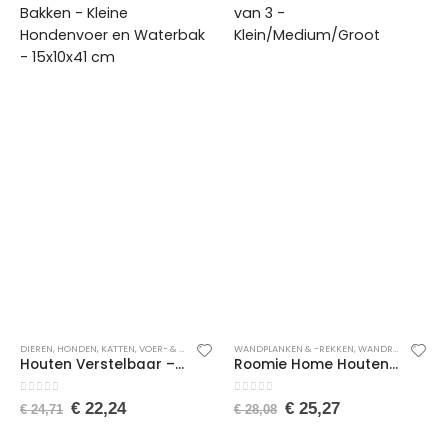
DIEREN
,
HONDEN
,
KATTEN
,
VOER- & DRINKBAKKEN
WANDPLANKEN & -REKKEN
,
VOERBAKKEN
,
WANDREKKEN
,
WON
Houten Verstelbaar – Kattenvoer en Waterbak – Inclusief 3 Roestvrijstalen Bakken – Kleine Hondenvoer en Waterbak – 15x10x41 cm
Roomie Home Houten Wandplank – Wandrek – Keuken Plank – Wit – Set van 3 – Klein/Medium/Groot
0
van de 5
0
van de 5
€
22,24
€
25,27
€
24,71
€
28,08