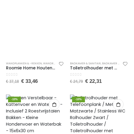
WANDPLANKEN & -REKKEN
,
WANDREKKEN
,
WONEN
BADKAMER & SANITAIR
,
WOONACCESSOIRES
,
BADKAMER ACCESSOIRES
Roomie Home Houten Wandplank – Wandrek – Keuken Plank – Zwart – Set van 3 – Klein/Medium/Groot
Toiletrolhouder met Telefoonplank – WC Rolhouder – Rolhouder voor Papierhanddoeken – Servethouder Badkamer Organizer – Toiletpapierhouder – 2mm RVS Staal – Wit
0
van de 5
0
van de 5
€
33,46
€
22,31
€
37,18
€
24,79
-10%
-10%