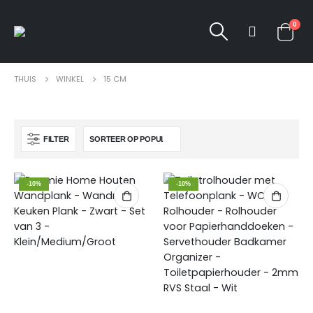
0
THUIS
WINKEL
15 CM
FILTER
-10%
-10%