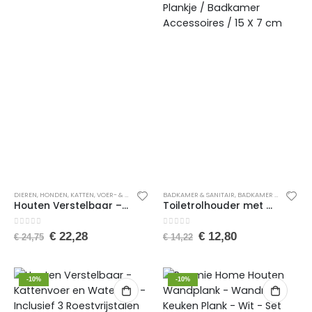
DIEREN
,
HONDEN
,
KATTEN
,
VOER- & DRINKBAKKEN
BADKAMER & SANITAIR
,
VOERBAKKEN
,
BADKAMER ACCESSOIRES
Houten Verstelbaar – Kattenvoer en Waterbak – Inclusief 2 Roestvrijstalen Bakken – Kleine Hondenvoer en Waterbak – 15x6x30 cm
Toiletrolhouder met Telefoonplank / Metalen Matzwarte / Stainless WC Rolhouder Zwart / Toiletrolhouder / Toiletrolhouder met Plankje / Badkamer Accessoires / 15 X 7 cm
0
van de 5
0
van de 5
€
22,28
€
12,80
€
24,75
€
14,22
-10%
-10%