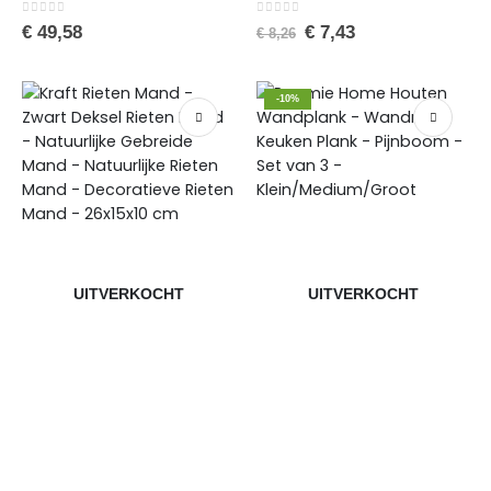
0
van de 5
0
van de 5
€
49,58
€
7,43
€
8,26
-10%
UITVERKOCHT
UITVERKOCHT