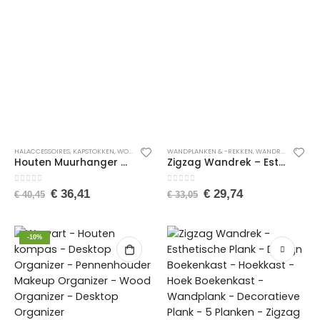
HALACCESSOIRES
,
KAPSTOKKEN
,
WONEN
,
WOONACCESSOIRES
WANDPLANKEN & -REKKEN
,
WANDREKKEN
,
WON
Houten Muurhanger – Deurhanger – Kledinghanger – Hekmodel – Volledig Natuurlijk Hout – 8×2 Metalen Hangers – 23 x 91 cm
Zigzag Wandrek – Esthetische Plank – Design Boekenkast – Hoekkast – Hoek Boekenkast – Wandplank – Decoratieve Plank – 5 Planken – Zigzag Boekenkast – Wit – 5 Vakken – 22 x 22 x 111 cm
0
van de 5
0
van de 5
€
36,41
€
29,74
€
40,45
€
33,05
-10%