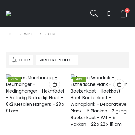
0
THUIS
WINKEL
23 CM
FILTER
-10%
-10%