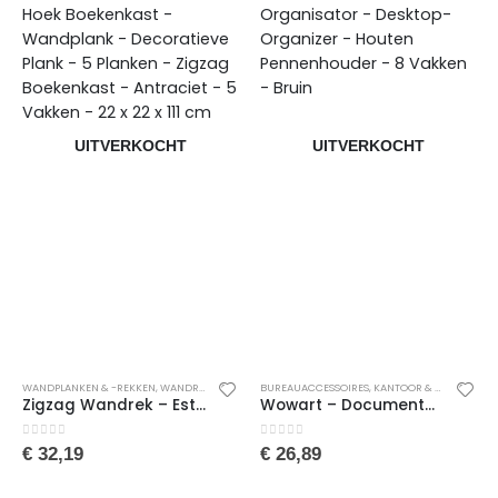
UITVERKOCHT
UITVERKOCHT
WANDPLANKEN & -REKKEN
,
WANDREKKEN
,
WONEN
BUREAUACCESSOIRES
,
WOONACCESSOIRES
,
KANTOOR & SCHOOL
,
PE
Zigzag Wandrek – Esthetische Plank – Design Boekenkast – Hoekkast – Hoek Boekenkast – Wandplank – Decoratieve Plank – 5 Planken – Zigzag Boekenkast – Antraciet – 5 Vakken – 22 x 22 x 111 cm
Wowart – Documentenrek – Houten Organisator- Bureau Organisator – Desktop-Organizer – Houten Pennenhouder – 8 Vakken – Bruin
0
van de 5
0
van de 5
€
32,19
€
26,89