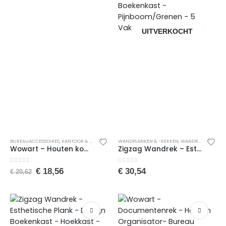
UITVERKOCHT
BUREAUACCESSOIRES
,
KANTOOR & SCHOOL
,
PENNENBAKJES
WANDPLANKEN & -REKKEN
,
WANDREKKEN
,
WON
Wowart – Houten kompas – Desktop Organizer – Pennenhouder Makeup Organizer – Wood Organizer – Desktop Organizer
Zigzag Wandrek – Esthetische Plank – Design Boekenkast – Hoekkast – Hoek Boekenkast – Wandplank – Decoratieve Plank – 5 Planken – Zigzag Boekenkast – Pijnboom/Grenen – 5 Vakken – 22 x 22 x 111 cm
0
van de 5
0
van de 5
€
18,56
€
30,54
€
20,62