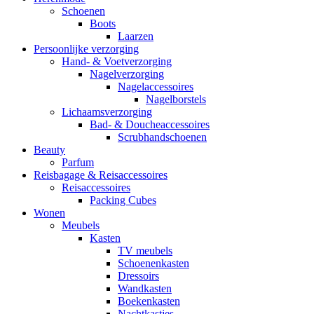
Schoenen
Boots
Laarzen
Persoonlijke verzorging
Hand- & Voetverzorging
Nagelverzorging
Nagelaccessoires
Nagelborstels
Lichaamsverzorging
Bad- & Doucheaccessoires
Scrubhandschoenen
Beauty
Parfum
Reisbagage & Reisaccessoires
Reisaccessoires
Packing Cubes
Wonen
Meubels
Kasten
TV meubels
Schoenenkasten
Dressoirs
Wandkasten
Boekenkasten
Nachtkastjes