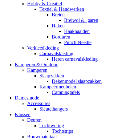
Hobby & Creatief
Textiel & Handwerken
Breien
Breiwol & -garen
Haken
Haaknaalden
Borduren
Punch Needle
Verkleedkleding
Carnavalskleding
Heren carnavalskleding
Kamperen & Outdoor
Kamperen
Slaapzakken
Dekenmodel slaapzakken
Kampeermeubelen
Campingtafels
Damesmode
Accessoires
Sleutelhangers
Klussen
Deuren
Tochtwering
Tochtstrips
Bouwmateriaal