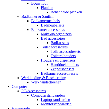
Bouwhout
Planken
Behandelde planken
Badkamer & Sanitair
Badkamermeubels
Badmeubelsets
Badkamer accessoires
Make-up organizers
Bad accessoires
Badkussens
Toilet accessoires
Toiletaccessoiresets
Toiletrolhouders
Houders en dispensers
Handdoekhouders
Zeepdispensers
Badkameraccessoiresets
Werkkleding & Bescherming
Werkhandschoenen
Computer
PC-Accessoires
Computerstandaarden
Laptopstandaarden
Monitorstandaarden
Herenmode