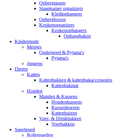
Opbergtassen
Slaapkamer organizers
Kledinghangers
Opbergboxen
Keukenorganizers
Keukenophangers
Ophanghaken
Kindermode
Meisjes
Ondergoed & Pyjama's
Pyjama's
Jongens
Dieren
Katten
Kattenbakken & kattenbakaccessoires
Kattenbakmat
Honden
Manden & Kussens
Hondenkussens
Kussenhoezen
Kattenhuizen
Voer- & Drinkbakken
Voerbakken
Speelgoed
Rollenspellen