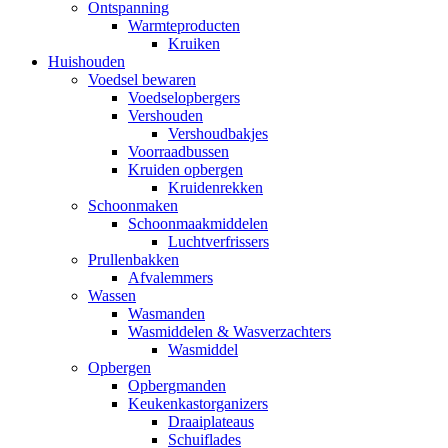
Ontspanning
Warmteproducten
Kruiken
Huishouden
Voedsel bewaren
Voedselopbergers
Vershouden
Vershoudbakjes
Voorraadbussen
Kruiden opbergen
Kruidenrekken
Schoonmaken
Schoonmaakmiddelen
Luchtverfrissers
Prullenbakken
Afvalemmers
Wassen
Wasmanden
Wasmiddelen & Wasverzachters
Wasmiddel
Opbergen
Opbergmanden
Keukenkastorganizers
Draaiplateaus
Schuiflades