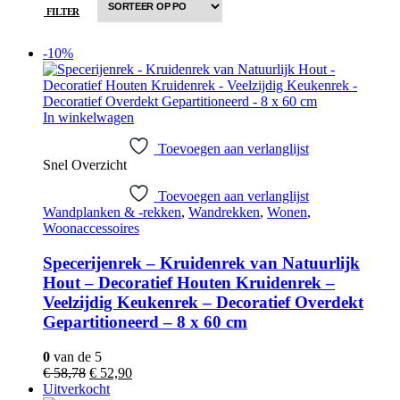
FILTER
-10%
In winkelwagen
Toevoegen aan verlanglijst
Snel Overzicht
Toevoegen aan verlanglijst
Wandplanken & -rekken
,
Wandrekken
,
Wonen
,
Woonaccessoires
Specerijenrek – Kruidenrek van Natuurlijk
Hout – Decoratief Houten Kruidenrek –
Veelzijdig Keukenrek – Decoratief Overdekt
Gepartitioneerd – 8 x 60 cm
0
van de 5
Oorspronkelijke
Huidige
€
58,78
€
52,90
prijs
prijs
Uitverkocht