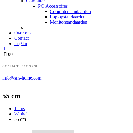
Computer
PC-Accessoires
Computerstandaarden
Laptopstandaarden
Monitorstandaarden
Over ons
Contact
Log In
0
0
CONTACTEER ONS NU
info@sns-home.com
55 cm
Thuis
Winkel
55 cm