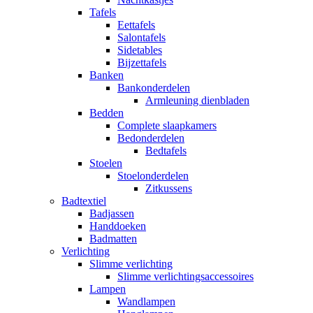
Tafels
Eettafels
Salontafels
Sidetables
Bijzettafels
Banken
Bankonderdelen
Armleuning dienbladen
Bedden
Complete slaapkamers
Bedonderdelen
Bedtafels
Stoelen
Stoelonderdelen
Zitkussens
Badtextiel
Badjassen
Handdoeken
Badmatten
Verlichting
Slimme verlichting
Slimme verlichtingsaccessoires
Lampen
Wandlampen