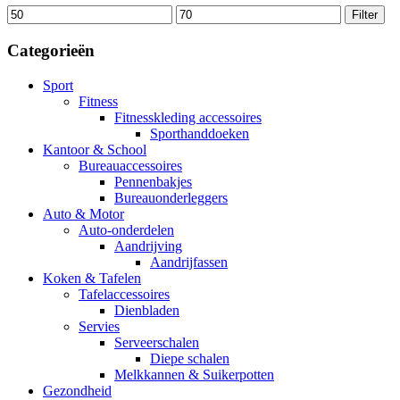
Min.
Max.
Filter
prijs
prijs
Categorieën
Sport
Fitness
Fitnesskleding accessoires
Sporthanddoeken
Kantoor & School
Bureauaccessoires
Pennenbakjes
Bureauonderleggers
Auto & Motor
Auto-onderdelen
Aandrijving
Aandrijfassen
Koken & Tafelen
Tafelaccessoires
Dienbladen
Servies
Serveerschalen
Diepe schalen
Melkkannen & Suikerpotten
Gezondheid