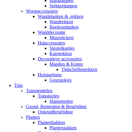
Hanglampen
Stekkerlampen
Woonaccessoires
Wandplanken & -rekken
Wandrekken
Boekenplanken
Wanddecoratie
Muurstickers
Halaccessoires
Sleutelkastjes
Kapstokken
Decoratieve accessoires
Manden & Kisten
Tijdschriftenrekken
Huisparfums
Geurstokjes
Tuin
Tuinmeubelen
Tuinstoelen
Hangstoelen
Grond, Bemesting & Bestrijding
Onkruidbestrijding
Planten
Plantenbakken
Plantenzakken