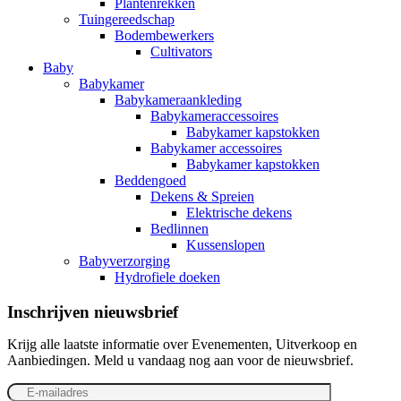
Plantenrekken
Tuingereedschap
Bodembewerkers
Cultivators
Baby
Babykamer
Babykameraankleding
Babykameraccessoires
Babykamer kapstokken
Babykamer accessoires
Babykamer kapstokken
Beddengoed
Dekens & Spreien
Elektrische dekens
Bedlinnen
Kussenslopen
Babyverzorging
Hydrofiele doeken
Inschrijven nieuwsbrief
Krijg alle laatste informatie over Evenementen, Uitverkoop en
Aanbiedingen. Meld u vandaag nog aan voor de nieuwsbrief.