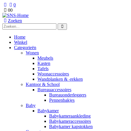
0
0
0
Zoeken
Home
Winkel
Categorieën
Wonen
Meubels
Kasten
Tafels
Woonaccessoires
Wandplanken & -rekken
Kantoor & School
Bureauaccessoires
Bureauonderleggers
Pennenbakjes
Baby
Babykamer
Babykameraankleding
Babykameraccessoires
Babykamer kapstokken