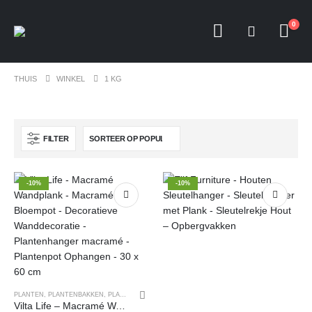
0
THUIS
WINKEL
1 KG
FILTER
-10%
-10%
PLANTEN
,
PLANTENBAKKEN
,
PLANTENZAKKEN
,
POTTERIE
,
TUIN
Vilta Life – Macramé Wandplank – Macramé Bloempot – Decoratieve Wanddecoratie – Plantenhanger macramé – Plantenpot Ophangen – 30 x 60 cm