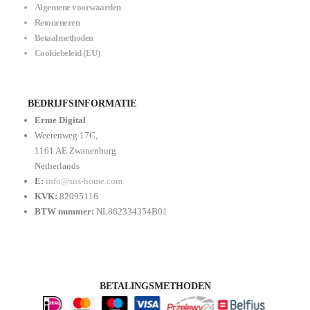
Algemene voorwaarden
Retourneren
Betaalmethoden
Cookiebeleid (EU)
BEDRIJFSINFORMATIE
Erme Digital
Weerenweg 17C,
1161 AE Zwanenburg
Netherlands
E:
info@sns-home.com
KVK:
82095116
BTW nummer:
NL862334354B01
BETALINGSMETHODEN