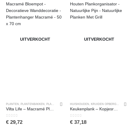
UITVERKOCHT
UITVERKOCHT
PLANTEN
,
PLANTENBAKKEN
,
PLANTENZAKKEN
HUISHOUDEN
,
POTTERIE
,
TUIN
,
KRUIDEN OPBERGEN
,
KRUIDE
Vilta Life – Macramé Plank – Macramé Wanddecoratie – Macramé Wandplank – Macramé Bloempot – Decoratieve Wanddecoratie – Plantenhanger Macramé – 50 x 70 cm
Keukenplank – Kopjesrek – Koffiekopje Mokhanger – Keukenorganizer – 6 Haken – Houten Plankorganisator – Natuurlijke Pijn – Natuurlijke Planken Met Grill
0
van de 5
0
van de 5
€
29,72
€
37,18