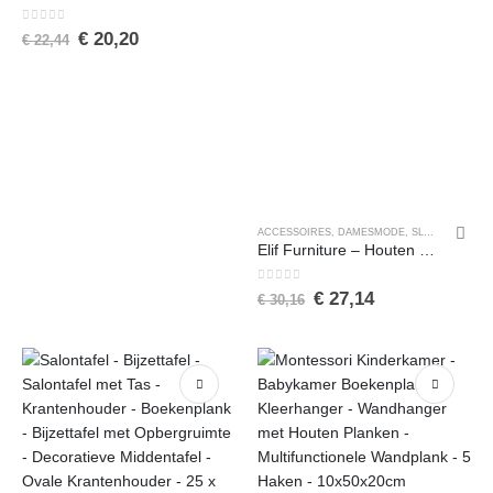
0
van de 5
€
20,20
€
22,44
ACCESSOIRES
,
DAMESMODE
,
SLEUTELHANGERS
Elif Furniture – Houten Sleutelhanger – Sleutelhouder met Plank – Sleutelrekje Hout – Opbergvakken
0
van de 5
€
27,14
€
30,16