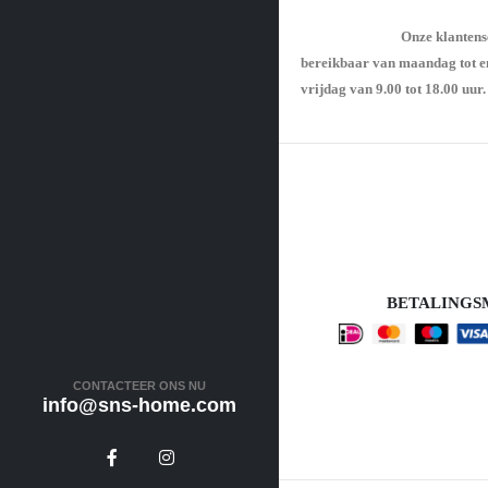
Onze klantens
bereikbaar van maandag tot e
vrijdag van 9.00 tot 18.00 uur.
BETALING
CONTACTEER ONS NU
info@sns-home.com