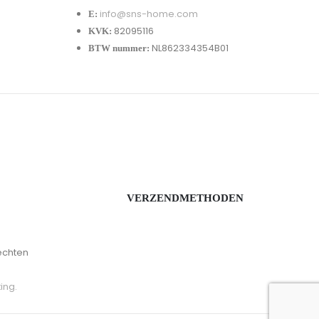
info@sns-home.com
E:
82095116
KVK:
NL862334354B01
BTW nummer:
VERZENDMETHODEN
echten
ing.