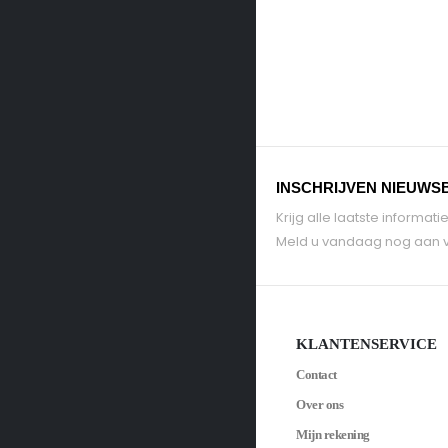
INSCHRIJVEN NIEUWS
Krijg alle laatste informa
Meld u vandaag nog aan v
KLANTENSERVICE
Contact
Over ons
Mijn rekening