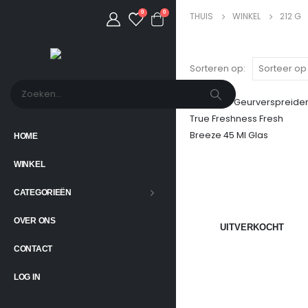
0
0
THUIS
WINKEL
212 G
Sorteren op:
HOME
WINKEL
CATEGORIEËN
OVER ONS
UITVERKOCHT
CONTACT
LOG IN