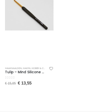
HAAKNAALDEN
,
HAKEN
,
HOBBY & CREATIEF
,
SPEELGOED
,
TEXTIEL & HANDWERKEN
Tulip – Mind Silicone Handvat Haaknaald – Tulip Haaknaald – Wol Haaknaald – Amigurumi Haaknaald – Brei Haaknaald – 3,5 mm
0
van de 5
€
13,55
€
15,05