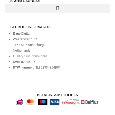
PAGES LÉGALES
BEDRIJFSINFORMATIE
Erme Digital
Weerenweg 17C,
1161 AE Zwanenburg
Netherlands
E:
info@sns-home.com
KVK:
82095116
BTW nummer:
NL862334354B01
BETALINGSMETHODEN