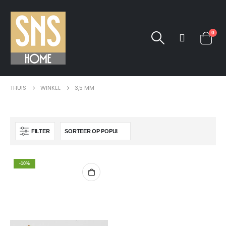
0
THUIS
WINKEL
3,5 MM
FILTER
-10%