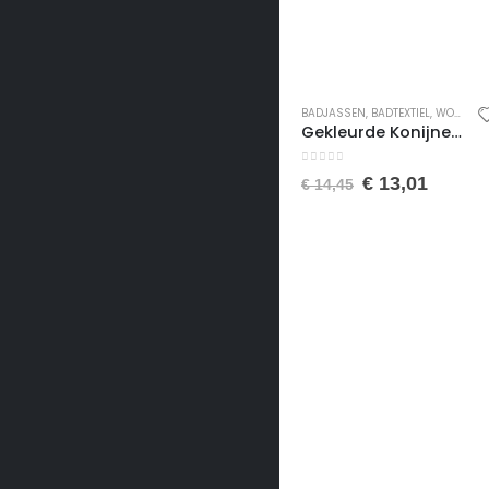
BADJASSEN
,
BADTEXTIEL
,
WONEN
Gekleurde Konijnen Badjas voor Jongens en Meisjes – Kinderbadjas – Gekleurde Badjas – Katoenen Badjas – Donker Blauw en Wit – 7/8 Jaar
0
van de 5
€
13,01
€
14,45