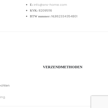
info@sns-home.com
E:
82095116
KVK:
NL862334354B01
BTW nummer:
VERZENDMETHODEN
echten
ing.