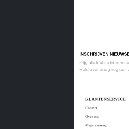
INSCHRIJVEN NIEUWS
Krijg alle laatste informa
Meld u vandaag nog aan v
KLANTENSERVICE
Contact
Over ons
Mijn rekening