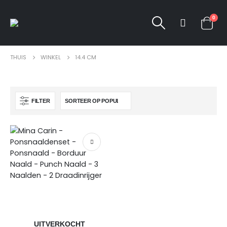
0
THUIS
WINKEL
14.4 CM
FILTER
UITVERKOCHT