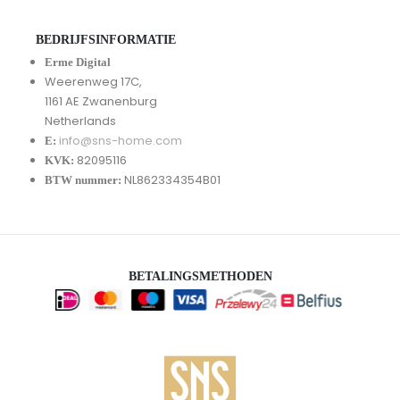
BEDRIJFSINFORMATIE
Erme Digital
Weerenweg 17C,
1161 AE Zwanenburg
Netherlands
info@sns-home.com
E:
82095116
KVK:
NL862334354B01
BTW nummer:
BETALINGSMETHODEN