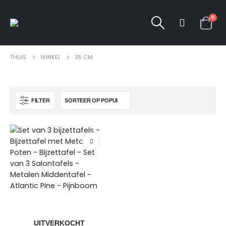
0
THUIS
WINKEL
35 CM
FILTER
UITVERKOCHT