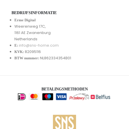
BEDRIJFSINFORMATIE
Erme Digital
Weerenweg 17C,
1161 AE Zwanenburg
Netherlands
info@sns-home.com
E:
82095116
KVK:
NL862334354B01
BTW nummer:
BETALINGSMETHODEN