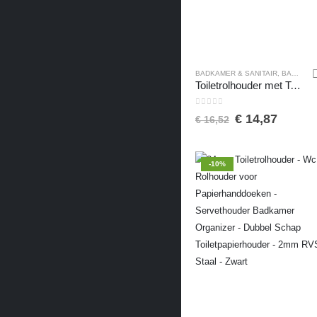
BADKAMER & SANITAIR
,
BADKAMER ACCESSOIRES
Toiletrolhouder met Telefoonplank / Metalen Wit / Wit Stainless WC Rolhouder / Toiletrolhouder / Toiletrolhouder met Plankje / Badkamer Accessoires / 14 X 7 x 7 cm
0
van de 5
€
14,87
€
16,52
-10%