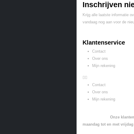
Inschrijven ni
Krijg alle laatste informatie
vandaag nog aan voor de nieu
Klantenservice
Contact
Over ons
Mijn rekening
Contact
Over ons
Mijn rekening
Onze klanten
maandag tot en met vrijdag 