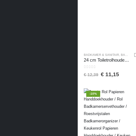
BADKAMER & SANITAIR
,
BADKAMER ACCESSOIRES
24 cm Toiletrolhouder – Wc Rolhouder voor Papierhanddoeken – Servethouder Badkamer Organizer – Dubbel Schap Toiletpapierhouder – 2mm RVS Staal – Zwart
0
van de 5
€
11,15
€
12,39
-10%