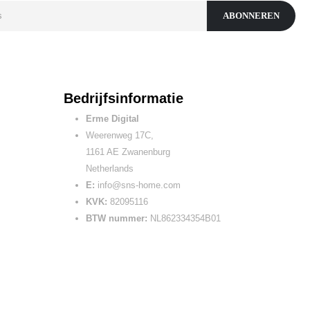
Bedrijfsinformatie
Erme Digital
Weerenweg 17C,
1161 AE Zwanenburg
Netherlands
E:
info@sns-home.com
KVK:
82095116
BTW nummer:
NL862334354B01