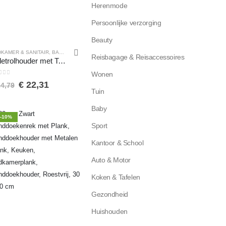
Herenmode
Persoonlijke verzorging
Beauty
ES
KAMER & SANITAIR
,
TOILETROLHOUDERS
,
KLUSSEN
,
TOILET ACCESSOIRES
,
BADKAMER ACCESSOIRES
,
TOILETROLHOUDERS
,
KLUSSEN
,
TOILET ACCESSOIRES
,
TOILE
Reisbagage & Reisaccessoires
Toiletrolhouder met Telefoonplank – WC Rolhouder – Rolhouder voor Papierhanddoeken – Servethouder Badkamer Organizer – Toiletpapierhouder – 2mm RVS Staal – Wit
Wonen
an de 5
€
22,31
4,79
Tuin
Baby
-10%
Sport
Kantoor & School
Auto & Motor
Koken & Tafelen
Gezondheid
Huishouden