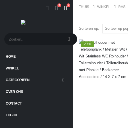
0
0
THUIS
WINKEL
RVS
Sorteren op:
-10%
HOME
WINKEL
CATEGORIEËN
OVER ONS
CONTACT
LOG IN