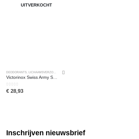
UITVERKOCHT
DEODORANTS
,
LICHAAMSVERZORGING
,
PERSOONLIJKE VERZORGING
Victorinox Swiss Army Sport Mannen Spuitbus deodorant 1 stuk(s)
0
van de 5
€
28,93
Inschrijven nieuwsbrief