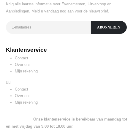
Krijg alle laatste informatie over Evenementen, Uitverkoop en
Aanbiedingen. Meld u vandaag nog aan voor de nieuwsbrief.
Klantenservice
Contact
Over ons
Mijn rekening
Contact
Over ons
Mijn rekening
Onze klantenservice is bereikbaar van maandag tot
en met vrijdag van 9.00 tot 18.00 uur.