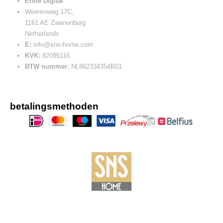
Erme Digital
Weerenweg 17C,
1161 AE Zwanenburg
Netherlands
E:
info@sns-home.com
KVK:
82095116
BTW nummer:
NL862334354B01
betalingsmethoden