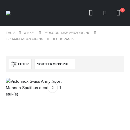
0
THUIS
WINKEL
PERSOONLIJKE VERZORGING
LICHAAMSVERZORGING
DEODORANTS
FILTER